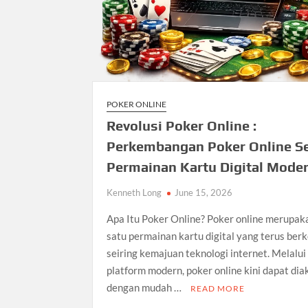
POKER ONLINE
Revolusi Poker Online :
Perkembangan Poker Online S
Permainan Kartu Digital Mode
Kenneth Long
June 15, 2026
Apa Itu Poker Online? Poker online merupak
satu permainan kartu digital yang terus be
seiring kemajuan teknologi internet. Melalui
platform modern, poker online kini dapat dia
dengan mudah …
READ MORE