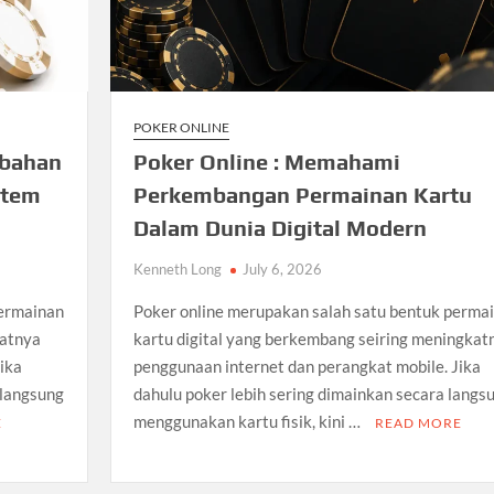
POKER ONLINE
ubahan
Poker Online : Memahami
stem
Perkembangan Permainan Kartu
Dalam Dunia Digital Modern
Kenneth Long
July 6, 2026
permainan
Poker online merupakan salah satu bentuk perma
katnya
kartu digital yang berkembang seiring meningkat
Jika
penggunaan internet dan perangkat mobile. Jika
 langsung
dahulu poker lebih sering dimainkan secara langs
menggunakan kartu fisik, kini …
E
READ MORE