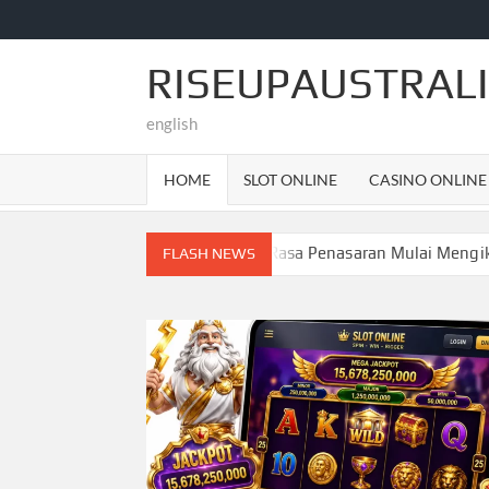
Skip
to
content
RISEUPAUSTRAL
english
HOME
SLOT ONLINE
CASINO ONLINE
orit, Dan Jeda Saat Rasa Penasaran Mulai Mengikat
Poker 
FLASH NEWS