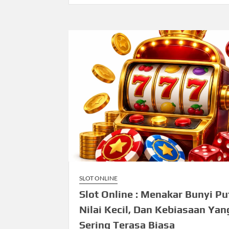
SLOT ONLINE
Slot Online : Menakar Bunyi Pu
Nilai Kecil, Dan Kebiasaan Yan
Sering Terasa Biasa