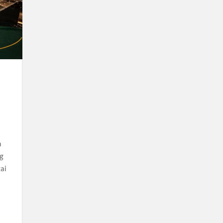
n
g
ai