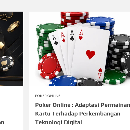
POKER ONLINE
Poker Online : Adaptasi Permaina
Kartu Terhadap Perkembangan
an
Teknologi Digital