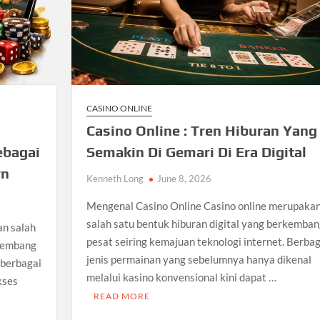
CASINO ONLINE
Casino Online : Tren Hiburan Yang
ebagai
Semakin Di Gemari Di Era Digital
rn
Kenneth Long
June 8, 2026
Mengenal Casino Online Casino online merupaka
salah satu bentuk hiburan digital yang berkemban
an salah
pesat seiring kemajuan teknologi internet. Berbag
rkembang
jenis permainan yang sebelumnya hanya dikenal
 berbagai
melalui kasino konvensional kini dapat …
kses
READ MORE