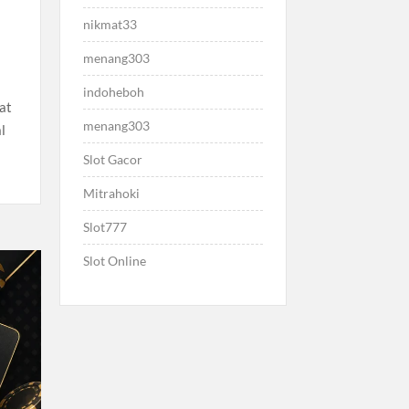
nikmat33
menang303
indoheboh
at
menang303
l
Slot Gacor
Mitrahoki
Slot777
Slot Online