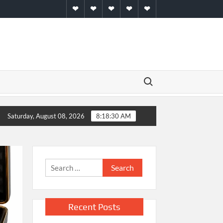
Home
Slot
Casino
Judi
Poker
Online
Online
Online
Online
Search for:
nde Menumpuk
Slot Online : Menakar Bunyi Putaran, Nilai
Saturday, August 08, 2026
8:18:32 AM
Search
for:
Recent Posts