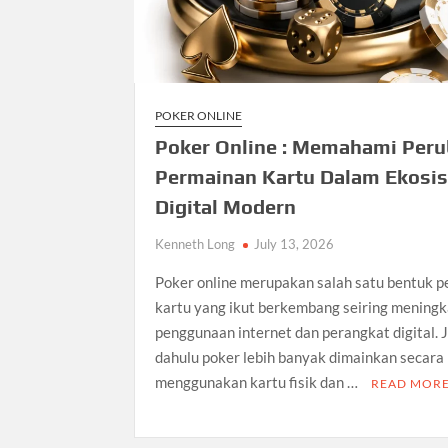
POKER ONLINE
Poker Online : Memahami Per
Permainan Kartu Dalam Ekosi
Digital Modern
Kenneth Long
July 13, 2026
Poker online merupakan salah satu bentuk 
kartu yang ikut berkembang seiring mening
penggunaan internet dan perangkat digital. 
dahulu poker lebih banyak dimainkan secara
menggunakan kartu fisik dan …
READ MOR