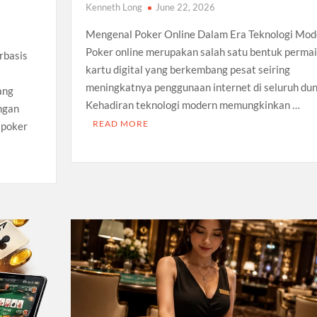
Kenneth Long
June 22, 2026
Mengenal Poker Online Dalam Era Teknologi Mod
Poker online merupakan salah satu bentuk perma
rbasis
kartu digital yang berkembang pesat seiring
meningkatnya penggunaan internet di seluruh dun
ang
Kehadiran teknologi modern memungkinkan …
ingan
READ MORE
 poker