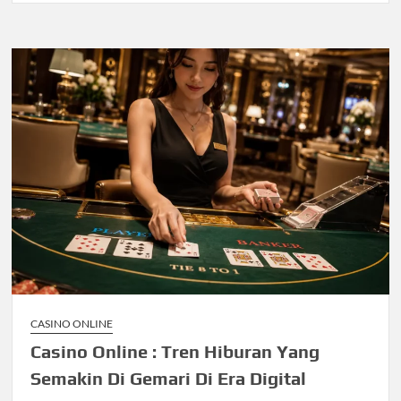
CASINO ONLINE
Casino Online : Tren Hiburan Yang
Semakin Di Gemari Di Era Digital