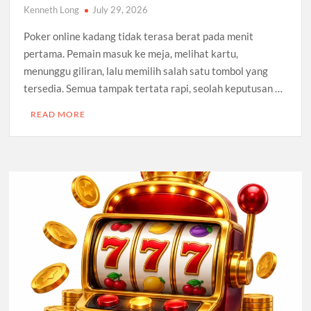
Kenneth Long
July 29, 2026
Poker online kadang tidak terasa berat pada menit
pertama. Pemain masuk ke meja, melihat kartu,
menunggu giliran, lalu memilih salah satu tombol yang
tersedia. Semua tampak tertata rapi, seolah keputusan …
READ MORE