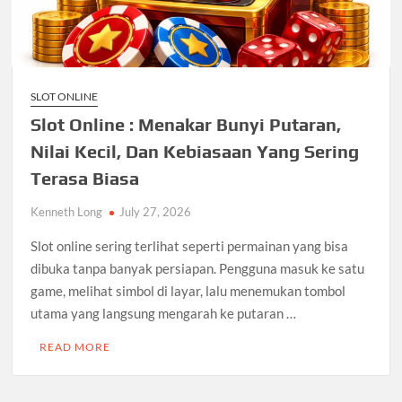
SLOT ONLINE
Slot Online : Menakar Bunyi Putaran,
Nilai Kecil, Dan Kebiasaan Yang Sering
Terasa Biasa
Kenneth Long
July 27, 2026
Slot online sering terlihat seperti permainan yang bisa
dibuka tanpa banyak persiapan. Pengguna masuk ke satu
game, melihat simbol di layar, lalu menemukan tombol
utama yang langsung mengarah ke putaran …
READ MORE