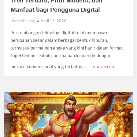
Tren Terbaru, Fitur Modern, dan
Manfaat bagi Pengguna Digital
Kenneth Long
April 13, 2026
Perkembangan teknologi digital telah membawa
perubahan besar dalam berbagai bentuk hiburan,
termasuk permainan angka yang kini hadir dalam format
Togel Online. Dahulu, permainan ini identik dengan
metode konvensional yang terbatas, …
READ MORE