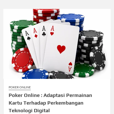
POKER ONLINE
Poker Online : Adaptasi Permainan
Kartu Terhadap Perkembangan
Teknologi Digital