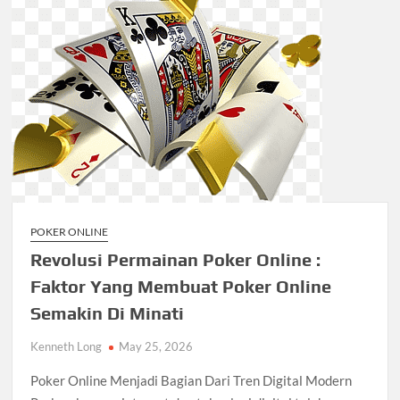
POKER ONLINE
Revolusi Permainan Poker Online :
Faktor Yang Membuat Poker Online
Semakin Di Minati
Kenneth Long
May 25, 2026
Poker Online Menjadi Bagian Dari Tren Digital Modern