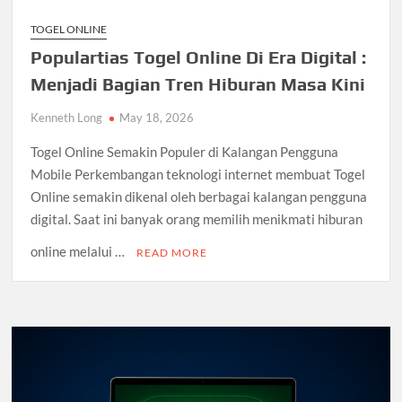
TOGEL ONLINE
Populartias Togel Online Di Era Digital :
Menjadi Bagian Tren Hiburan Masa Kini
Kenneth Long
May 18, 2026
Togel Online Semakin Populer di Kalangan Pengguna
Mobile Perkembangan teknologi internet membuat Togel
Online semakin dikenal oleh berbagai kalangan pengguna
digital. Saat ini banyak orang memilih menikmati hiburan
online melalui …
READ MORE