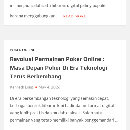
ini menjadi salah satu hiburan digital paling populer
karena menggabungkan …
READ MORE
POKER ONLINE
Revolusi Permainan Poker Online :
Masa Depan Poker Di Era Teknologi
Terus Berkembang
Kenneth Long
May 4, 2026
Di era perkembangan teknologi yang semakin cepat,
berbagai bentuk hiburan kini hadir dalam format digital
yang lebih praktis dan mudah diakses. Salah satu
permainan yang tetap memiliki banyak penggemar dari …