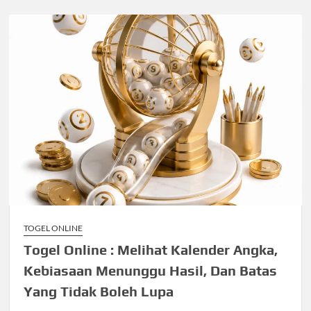
TOGEL ONLINE
Togel Online : Melihat Kalender Angka,
Kebiasaan Menunggu Hasil, Dan Batas
Yang Tidak Boleh Lupa