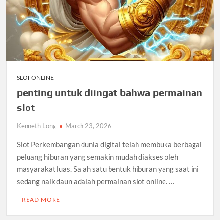
SLOT ONLINE
penting untuk diingat bahwa permainan
slot
Kenneth Long
March 23, 2026
Slot Perkembangan dunia digital telah membuka berbagai
peluang hiburan yang semakin mudah diakses oleh
masyarakat luas. Salah satu bentuk hiburan yang saat ini
sedang naik daun adalah permainan slot online. …
READ MORE