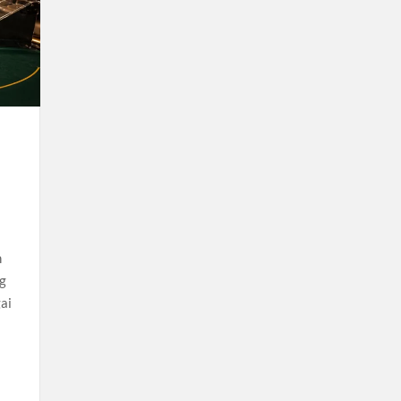
n
g
ai