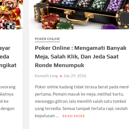
POKER ONLINE
ayar
Poker Online : Mengamati Banyak
Jeda
Meja, Salah Klik, Dan Jeda Saat
ngikat
Ronde Menumpuk
Kenneth Long
July 29, 2026
eseorang
Poker online kadang tidak terasa berat pada meni
Niatnya
pertama. Pemain masuk ke meja, melihat kartu,
ah ke
menunggu giliran, lalu memilih salah satu tombol
l dengan
yang tersedia. Semua tampak tertata rapi, seolah
keputusan …
READ MORE