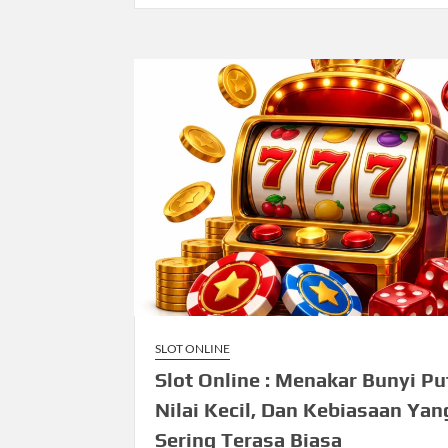
SLOT ONLINE
Slot Online : Menakar Bunyi Pu
Nilai Kecil, Dan Kebiasaan Yan
Sering Terasa Biasa