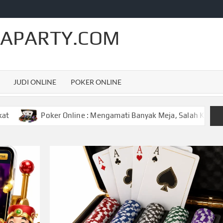
IAPARTY.COM
JUDI ONLINE
POKER ONLINE
Online : Mengamati Banyak Meja, Salah Klik, Dan Jeda Saat Ro