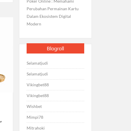
Poker Online : Memahami
Perubahan Permainan Kartu
Dalam Ekosistem Digital
Modern
Blogroll
Selamatjudi
Selamatjudi
Vikingbet88
Vikingbet88
Wishbet
Mimpi78
,
Mitrahoki