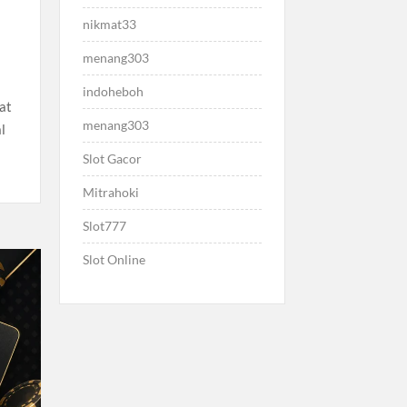
nikmat33
menang303
indoheboh
at
menang303
l
Slot Gacor
Mitrahoki
Slot777
Slot Online