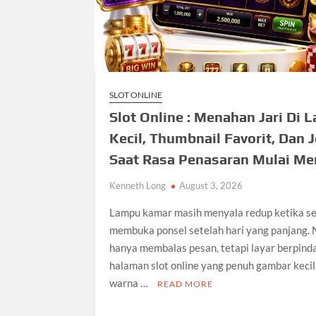
SLOT ONLINE
Slot Online : Menahan Jari Di L
Kecil, Thumbnail Favorit, Dan 
Saat Rasa Penasaran Mulai Me
Kenneth Long
August 3, 2026
Lampu kamar masih menyala redup ketika s
membuka ponsel setelah hari yang panjang. 
hanya membalas pesan, tetapi layar berpind
halaman slot online yang penuh gambar keci
warna …
READ MORE