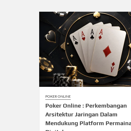
POKER ONLINE
Poker Online : Perkembangan
Arsitektur Jaringan Dalam
Mendukung Platform Permain