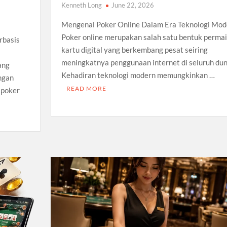
Kenneth Long
June 22, 2026
Mengenal Poker Online Dalam Era Teknologi Mod
Poker online merupakan salah satu bentuk perma
rbasis
kartu digital yang berkembang pesat seiring
meningkatnya penggunaan internet di seluruh dun
ang
Kehadiran teknologi modern memungkinkan …
ingan
READ MORE
 poker