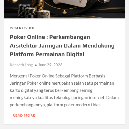
POKER ONLINE
Poker Online : Perkembangan
Arsitektur Jaringan Dalam Mendukung
Platform Permainan Digital
Kenneth Long
June 29, 2026
Mengenal Poker Online Sebagai Platform Berbasis
Jaringan Poker online merupakan salah satu permainan
kartu digital yang terus berkembang seiring
meningkatnya kualitas teknologi jaringan internet. Dalam
perkembangannya, platform poker modern tidak …
READ MORE