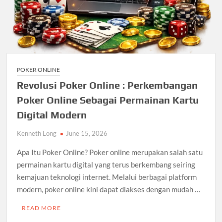
POKER ONLINE
Revolusi Poker Online : Perkembangan
Poker Online Sebagai Permainan Kartu
Digital Modern
Kenneth Long
June 15, 2026
Apa Itu Poker Online? Poker online merupakan salah satu
permainan kartu digital yang terus berkembang seiring
kemajuan teknologi internet. Melalui berbagai platform
modern, poker online kini dapat diakses dengan mudah …
READ MORE