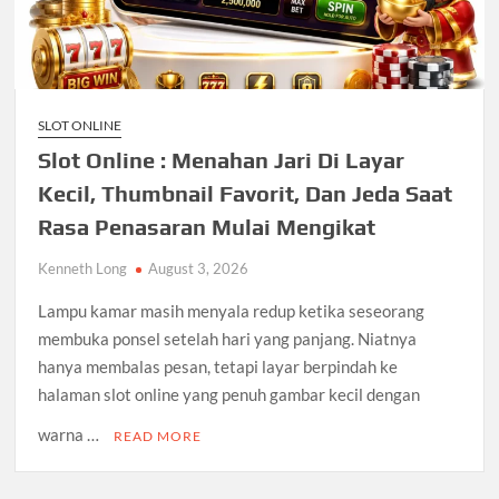
SLOT ONLINE
Slot Online : Menahan Jari Di Layar
Kecil, Thumbnail Favorit, Dan Jeda Saat
Rasa Penasaran Mulai Mengikat
Kenneth Long
August 3, 2026
Lampu kamar masih menyala redup ketika seseorang
membuka ponsel setelah hari yang panjang. Niatnya
hanya membalas pesan, tetapi layar berpindah ke
halaman slot online yang penuh gambar kecil dengan
warna …
READ MORE