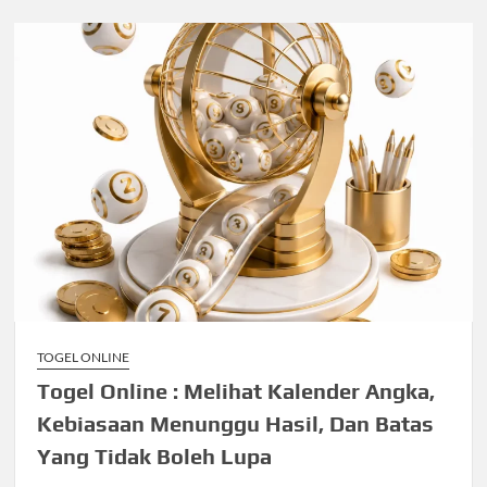
TOGEL ONLINE
Togel Online : Melihat Kalender Angka,
Kebiasaan Menunggu Hasil, Dan Batas
Yang Tidak Boleh Lupa