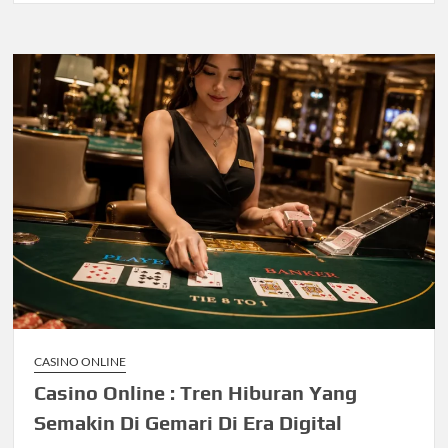
CASINO ONLINE
Casino Online : Tren Hiburan Yang
Semakin Di Gemari Di Era Digital