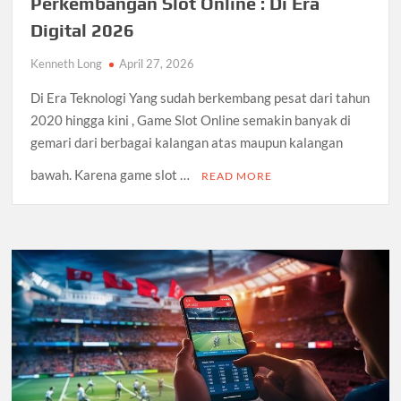
Perkembangan Slot Online : Di Era
Digital 2026
Kenneth Long
April 27, 2026
Di Era Teknologi Yang sudah berkembang pesat dari tahun
2020 hingga kini , Game Slot Online semakin banyak di
gemari dari berbagai kalangan atas maupun kalangan
bawah. Karena game slot …
READ MORE