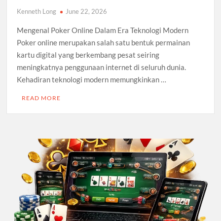
Kenneth Long
June 22, 2026
Mengenal Poker Online Dalam Era Teknologi Modern
Poker online merupakan salah satu bentuk permainan
kartu digital yang berkembang pesat seiring
meningkatnya penggunaan internet di seluruh dunia.
Kehadiran teknologi modern memungkinkan …
READ MORE