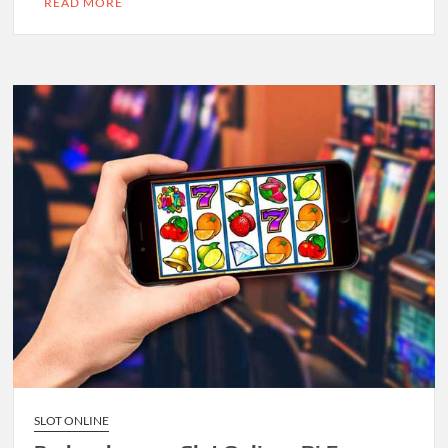
READ MORE
SLOT ONLINE