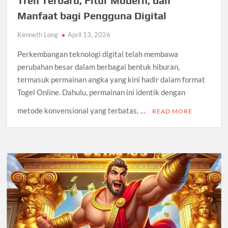
Tren Terbaru, Fitur Modern, dan
Manfaat bagi Pengguna Digital
Kenneth Long
April 13, 2026
Perkembangan teknologi digital telah membawa
perubahan besar dalam berbagai bentuk hiburan,
termasuk permainan angka yang kini hadir dalam format
Togel Online. Dahulu, permainan ini identik dengan
metode konvensional yang terbatas, …
READ MORE