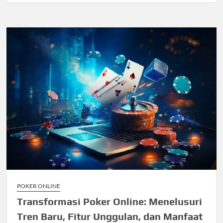
POKER ONLINE
Transformasi Poker Online: Menelusuri
Tren Baru, Fitur Unggulan, dan Manfaat