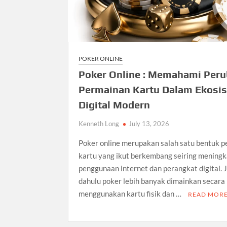
POKER ONLINE
Poker Online : Memahami Per
Permainan Kartu Dalam Ekosi
Digital Modern
Kenneth Long
July 13, 2026
Poker online merupakan salah satu bentuk 
kartu yang ikut berkembang seiring mening
penggunaan internet dan perangkat digital. 
dahulu poker lebih banyak dimainkan secara
menggunakan kartu fisik dan …
READ MOR