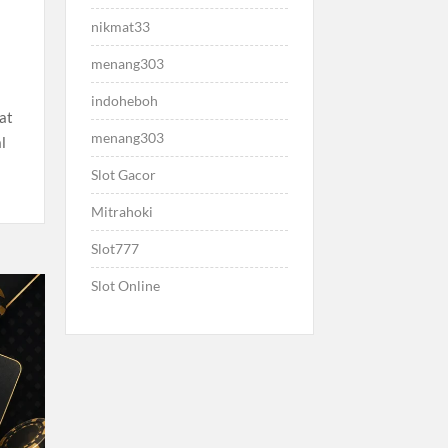
nikmat33
menang303
indoheboh
at
menang303
l
Slot Gacor
Mitrahoki
Slot777
Slot Online