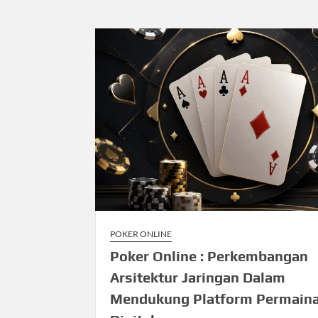
POKER ONLINE
Poker Online : Perkembangan
Arsitektur Jaringan Dalam
Mendukung Platform Permain