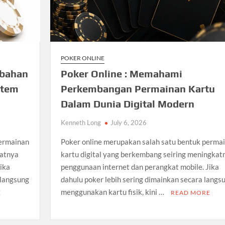
POKER ONLINE
ubahan
Poker Online : Memahami
stem
Perkembangan Permainan Kartu
Dalam Dunia Digital Modern
Kenneth Long
July 6, 2026
permainan
Poker online merupakan salah satu bentuk perma
katnya
kartu digital yang berkembang seiring meningkat
Jika
penggunaan internet dan perangkat mobile. Jika
 langsung
dahulu poker lebih sering dimainkan secara langs
menggunakan kartu fisik, kini …
E
READ MORE