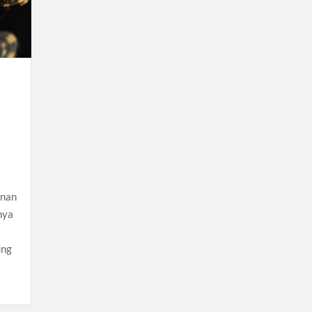
inan
nya
ung