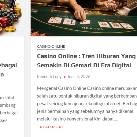
CASINO ONLINE
Casino Online : Tren Hiburan Yang
ebagai
Semakin Di Gemari Di Era Digital
rn
Kenneth Long
June 8, 2026
Mengenal Casino Online Casino online merupaka
salah satu bentuk hiburan digital yang berkemban
an salah
pesat seiring kemajuan teknologi internet. Berbag
rkembang
jenis permainan yang sebelumnya hanya dikenal
 berbagai
melalui kasino konvensional kini dapat …
kses
READ MORE