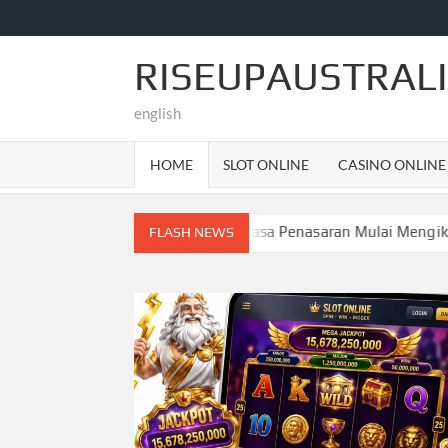
Skip
to
content
RISEUPAUSTRAL
english
HOME
SLOT ONLINE
CASINO ONLINE
it, Dan Jeda Saat Rasa Penasaran Mulai Mengikat
Poker O
FLASH NEWS