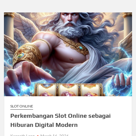
SLOT ONLINE
Perkembangan Slot Online sebagai
Hiburan Digital Modern
Kenneth Long
March 16, 2026