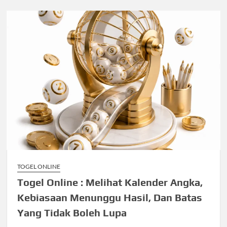
TOGEL ONLINE
Togel Online : Melihat Kalender Angka,
Kebiasaan Menunggu Hasil, Dan Batas
Yang Tidak Boleh Lupa