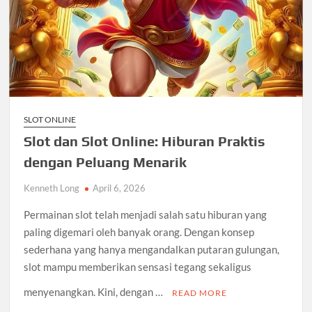
SLOT ONLINE
Slot dan Slot Online: Hiburan Praktis
dengan Peluang Menarik
Kenneth Long
April 6, 2026
Permainan slot telah menjadi salah satu hiburan yang
paling digemari oleh banyak orang. Dengan konsep
sederhana yang hanya mengandalkan putaran gulungan,
slot mampu memberikan sensasi tegang sekaligus
menyenangkan. Kini, dengan …
READ MORE