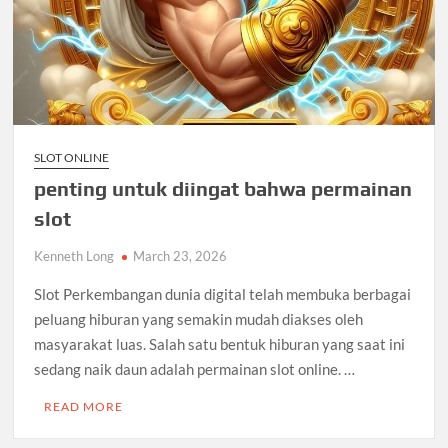
SLOT ONLINE
penting untuk diingat bahwa permainan
slot
Kenneth Long
March 23, 2026
Slot Perkembangan dunia digital telah membuka berbagai
peluang hiburan yang semakin mudah diakses oleh
masyarakat luas. Salah satu bentuk hiburan yang saat ini
sedang naik daun adalah permainan slot online. …
READ MORE