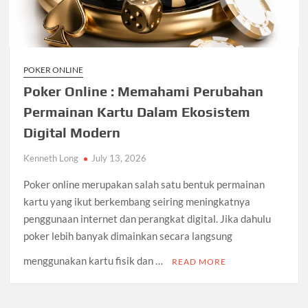
POKER ONLINE
Poker Online : Memahami Perubahan
Permainan Kartu Dalam Ekosistem
Digital Modern
Kenneth Long
July 13, 2026
Poker online merupakan salah satu bentuk permainan
kartu yang ikut berkembang seiring meningkatnya
penggunaan internet dan perangkat digital. Jika dahulu
poker lebih banyak dimainkan secara langsung
menggunakan kartu fisik dan …
READ MORE