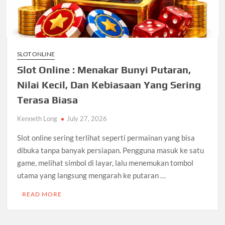
SLOT ONLINE
Slot Online : Menakar Bunyi Putaran,
Nilai Kecil, Dan Kebiasaan Yang Sering
Terasa Biasa
Kenneth Long
July 27, 2026
Slot online sering terlihat seperti permainan yang bisa
dibuka tanpa banyak persiapan. Pengguna masuk ke satu
game, melihat simbol di layar, lalu menemukan tombol
utama yang langsung mengarah ke putaran …
READ MORE