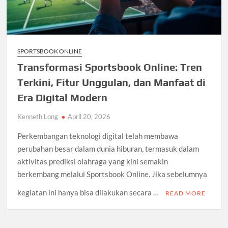
SPORTSBOOK ONLINE
Transformasi Sportsbook Online: Tren
Terkini, Fitur Unggulan, dan Manfaat di
Era Digital Modern
Kenneth Long
April 20, 2026
Perkembangan teknologi digital telah membawa
perubahan besar dalam dunia hiburan, termasuk dalam
aktivitas prediksi olahraga yang kini semakin
berkembang melalui Sportsbook Online. Jika sebelumnya
kegiatan ini hanya bisa dilakukan secara …
READ MORE