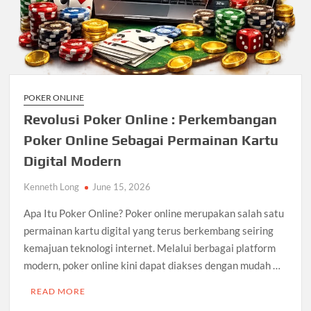
POKER ONLINE
Revolusi Poker Online : Perkembangan
Poker Online Sebagai Permainan Kartu
Digital Modern
Kenneth Long
June 15, 2026
Apa Itu Poker Online? Poker online merupakan salah satu
permainan kartu digital yang terus berkembang seiring
kemajuan teknologi internet. Melalui berbagai platform
modern, poker online kini dapat diakses dengan mudah …
READ MORE