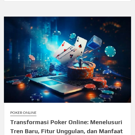
POKER ONLINE
Transformasi Poker Online: Menelusuri
Tren Baru, Fitur Unggulan, dan Manfaat