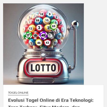
TOGEL ONLINE
Evolusi Togel Online di Era Teknologi: