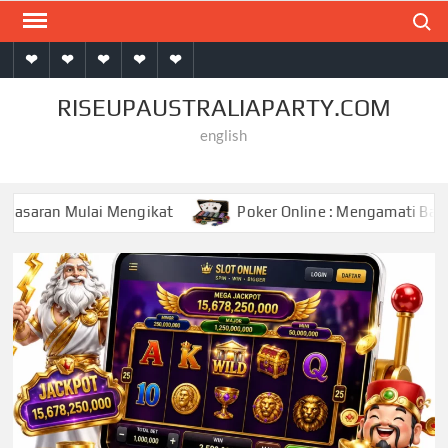
Skip
Search
to
Home
Slot
Casino
Judi
Poker
content
Online
Online
Online
Online
RISEUPAUSTRALIAPARTY.COM
english
Poker Online : Mengamati Banyak Meja, Salah Klik, Dan J