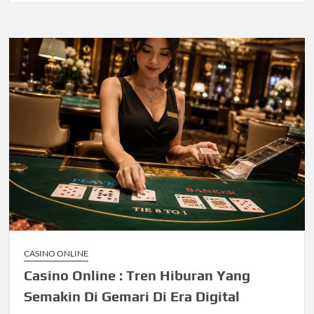
CASINO ONLINE
Casino Online : Tren Hiburan Yang
Semakin Di Gemari Di Era Digital