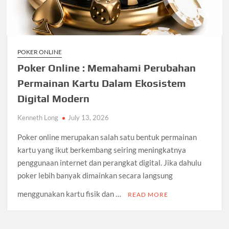
POKER ONLINE
Poker Online : Memahami Perubahan
Permainan Kartu Dalam Ekosistem
Digital Modern
Kenneth Long
July 13, 2026
Poker online merupakan salah satu bentuk permainan
kartu yang ikut berkembang seiring meningkatnya
penggunaan internet dan perangkat digital. Jika dahulu
poker lebih banyak dimainkan secara langsung
menggunakan kartu fisik dan …
READ MORE