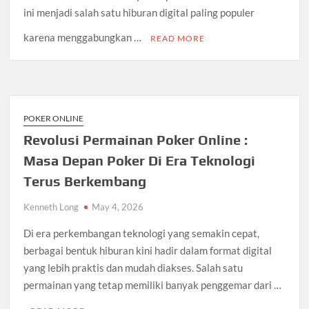
ini menjadi salah satu hiburan digital paling populer
karena menggabungkan …
READ MORE
POKER ONLINE
Revolusi Permainan Poker Online :
Masa Depan Poker Di Era Teknologi
Terus Berkembang
Kenneth Long
May 4, 2026
Di era perkembangan teknologi yang semakin cepat,
berbagai bentuk hiburan kini hadir dalam format digital
yang lebih praktis dan mudah diakses. Salah satu
permainan yang tetap memiliki banyak penggemar dari …