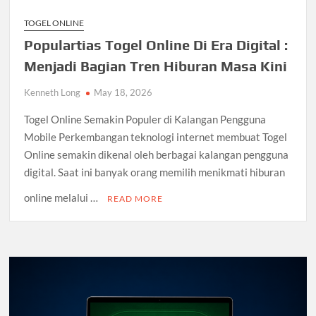
TOGEL ONLINE
Populartias Togel Online Di Era Digital :
Menjadi Bagian Tren Hiburan Masa Kini
Kenneth Long
May 18, 2026
Togel Online Semakin Populer di Kalangan Pengguna
Mobile Perkembangan teknologi internet membuat Togel
Online semakin dikenal oleh berbagai kalangan pengguna
digital. Saat ini banyak orang memilih menikmati hiburan
online melalui …
READ MORE