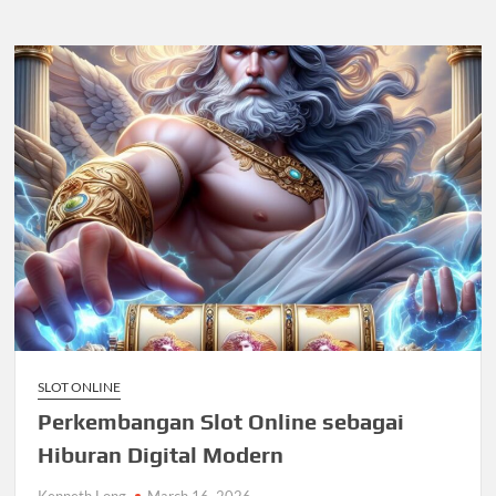
SLOT ONLINE
Perkembangan Slot Online sebagai
Hiburan Digital Modern
Kenneth Long
March 16, 2026