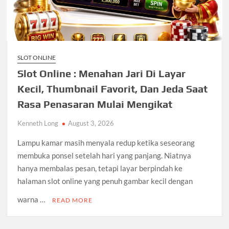
SLOT ONLINE
Slot Online : Menahan Jari Di Layar
Kecil, Thumbnail Favorit, Dan Jeda Saat
Rasa Penasaran Mulai Mengikat
Kenneth Long
August 3, 2026
Lampu kamar masih menyala redup ketika seseorang
membuka ponsel setelah hari yang panjang. Niatnya
hanya membalas pesan, tetapi layar berpindah ke
halaman slot online yang penuh gambar kecil dengan
warna …
READ MORE