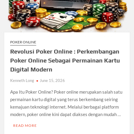
POKER ONLINE
Revolusi Poker Online : Perkembangan
Poker Online Sebagai Permainan Kartu
Digital Modern
Kenneth Long
June 15, 2026
Apa Itu Poker Online? Poker online merupakan salah satu
permainan kartu digital yang terus berkembang seiring
kemajuan teknologi internet. Melalui berbagai platform
modern, poker online kini dapat diakses dengan mudah …
READ MORE