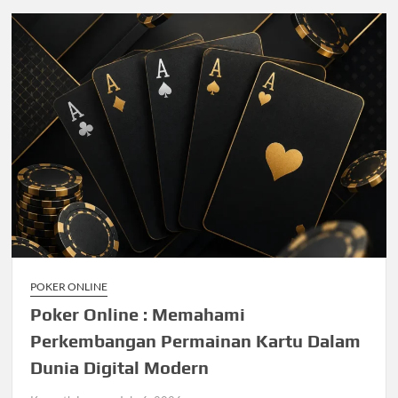
POKER ONLINE
Poker Online : Memahami
Perkembangan Permainan Kartu Dalam
Dunia Digital Modern