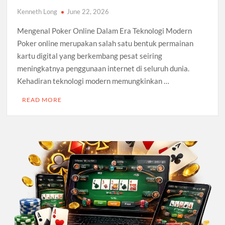
Kenneth Long
June 22, 2026
Mengenal Poker Online Dalam Era Teknologi Modern
Poker online merupakan salah satu bentuk permainan
kartu digital yang berkembang pesat seiring
meningkatnya penggunaan internet di seluruh dunia.
Kehadiran teknologi modern memungkinkan …
READ MORE