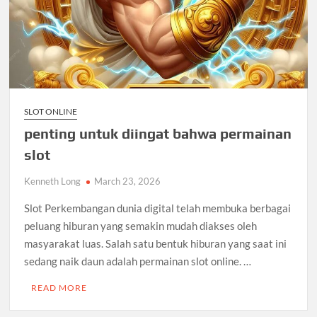
SLOT ONLINE
penting untuk diingat bahwa permainan
slot
Kenneth Long
March 23, 2026
Slot Perkembangan dunia digital telah membuka berbagai
peluang hiburan yang semakin mudah diakses oleh
masyarakat luas. Salah satu bentuk hiburan yang saat ini
sedang naik daun adalah permainan slot online. …
READ MORE