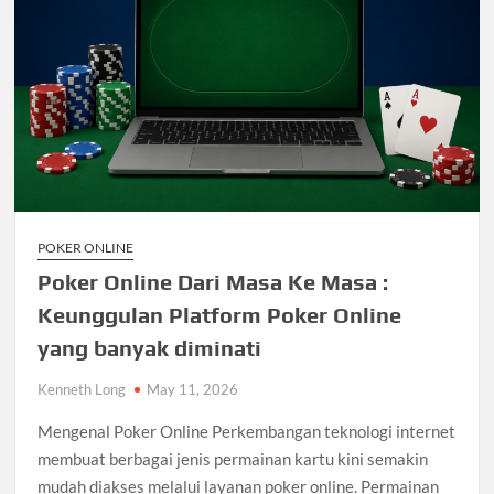
POKER ONLINE
Poker Online Dari Masa Ke Masa :
Keunggulan Platform Poker Online
yang banyak diminati
Kenneth Long
May 11, 2026
Mengenal Poker Online Perkembangan teknologi internet
membuat berbagai jenis permainan kartu kini semakin
mudah diakses melalui layanan poker online. Permainan