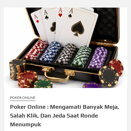
POKER ONLINE
Poker Online : Mengamati Banyak Meja,
Salah Klik, Dan Jeda Saat Ronde
Menumpuk