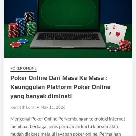
POKER ONLINE
Poker Online Dari Masa Ke Masa :
Keunggulan Platform Poker Online
yang banyak diminati
Kenneth Long
May 11, 2026
Mengenal Poker Online Perkembangan teknologi internet
membuat berbagai jenis permainan kartu kini semakin
mudah diakses melalui layanan poker online. Permainan