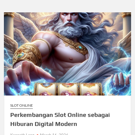
SLOT ONLINE
Perkembangan Slot Online sebagai
Hiburan Digital Modern
Kenneth Long
March 16, 2026