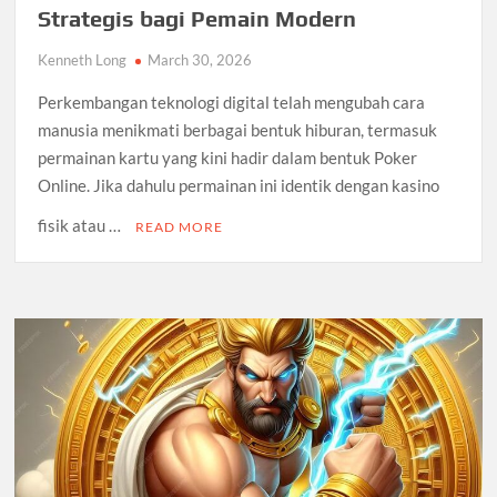
Strategis bagi Pemain Modern
Kenneth Long
March 30, 2026
Perkembangan teknologi digital telah mengubah cara
manusia menikmati berbagai bentuk hiburan, termasuk
permainan kartu yang kini hadir dalam bentuk Poker
Online. Jika dahulu permainan ini identik dengan kasino
fisik atau …
READ MORE