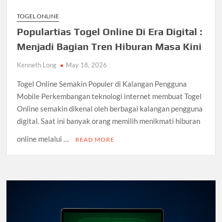
TOGEL ONLINE
Populartias Togel Online Di Era Digital :
Menjadi Bagian Tren Hiburan Masa Kini
Kenneth Long
May 18, 2026
Togel Online Semakin Populer di Kalangan Pengguna
Mobile Perkembangan teknologi internet membuat Togel
Online semakin dikenal oleh berbagai kalangan pengguna
digital. Saat ini banyak orang memilih menikmati hiburan
online melalui …
READ MORE