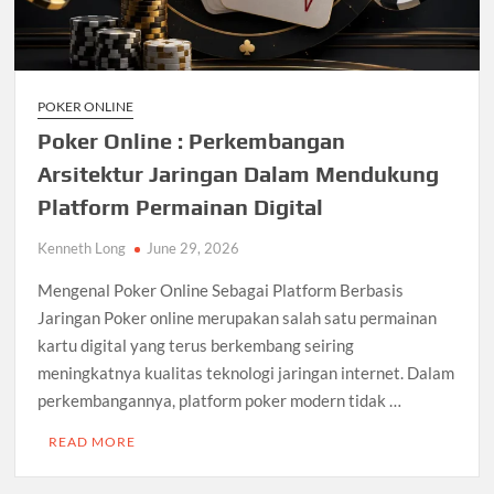
POKER ONLINE
Poker Online : Perkembangan
Arsitektur Jaringan Dalam Mendukung
Platform Permainan Digital
Kenneth Long
June 29, 2026
Mengenal Poker Online Sebagai Platform Berbasis
Jaringan Poker online merupakan salah satu permainan
kartu digital yang terus berkembang seiring
meningkatnya kualitas teknologi jaringan internet. Dalam
perkembangannya, platform poker modern tidak …
READ MORE