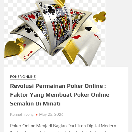
POKER ONLINE
Revolusi Permainan Poker Online :
Faktor Yang Membuat Poker Online
Semakin Di Minati
Kenneth Long
May 25, 2026
Poker Online Menjadi Bagian Dari Tren Digital Modern