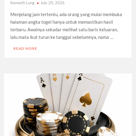
Kenneth Long
July 20, 2026
Menjelang jam tertentu, ada orang yang mulai membuka
halaman angka togel hanya untuk memastikan hasil
terbaru. Awalnya sekadar melihat satu baris keluaran,
lalu mata ikut turun ke tanggal sebelumnya, nama …
READ MORE