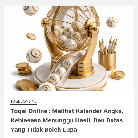
TOGEL ONLINE
Togel Online : Melihat Kalender Angka,
Kebiasaan Menunggu Hasil, Dan Batas
Yang Tidak Boleh Lupa