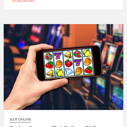
READ MORE
SLOT ONLINE