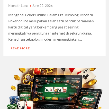
Kenneth Long
June 22, 2026
Mengenal Poker Online Dalam Era Teknologi Modern
Poker online merupakan salah satu bentuk permainan
kartu digital yang berkembang pesat seiring
meningkatnya penggunaan internet di seluruh dunia.
Kehadiran teknologi modern memungkinkan …
READ MORE