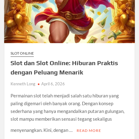
SLOT ONLINE
Slot dan Slot Online: Hiburan Praktis
dengan Peluang Menarik
Kenneth Long
April 6, 2026
Permainan slot telah menjadi salah satu hiburan yang
paling digemari oleh banyak orang. Dengan konsep
sederhana yang hanya mengandalkan putaran gulungan,
slot mampu memberikan sensasi tegang sekaligus
menyenangkan. Kini, dengan …
READ MORE