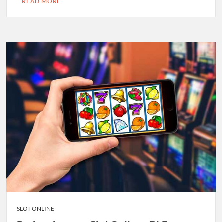
READ MORE
SLOT ONLINE