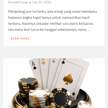
Kenneth Long
July 20, 2026
Menjelang jam tertentu, ada orang yang mulai membuka
halaman angka togel hanya untuk memastikan hasil
terbaru. Awalnya sekadar melihat satu baris keluaran,
lalu mata ikut turun ke tanggal sebelumnya, nama …
READ MORE