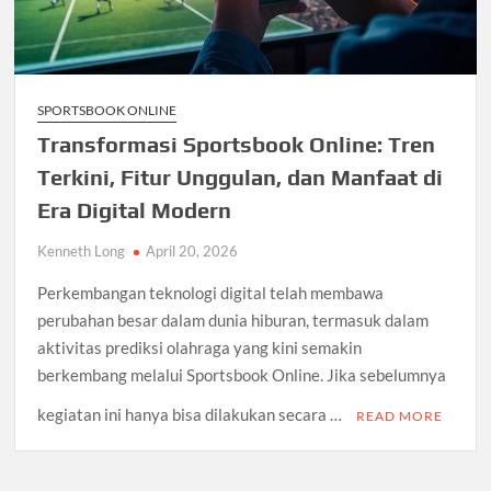
SPORTSBOOK ONLINE
Transformasi Sportsbook Online: Tren
Terkini, Fitur Unggulan, dan Manfaat di
Era Digital Modern
Kenneth Long
April 20, 2026
Perkembangan teknologi digital telah membawa
perubahan besar dalam dunia hiburan, termasuk dalam
aktivitas prediksi olahraga yang kini semakin
berkembang melalui Sportsbook Online. Jika sebelumnya
kegiatan ini hanya bisa dilakukan secara …
READ MORE