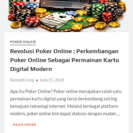
POKER ONLINE
Revolusi Poker Online : Perkembangan
Poker Online Sebagai Permainan Kartu
Digital Modern
Kenneth Long
June 15, 2026
Apa Itu Poker Online? Poker online merupakan salah satu
permainan kartu digital yang terus berkembang seiring
kemajuan teknologi internet. Melalui berbagai platform
modern, poker online kini dapat diakses dengan mudah …
READ MORE