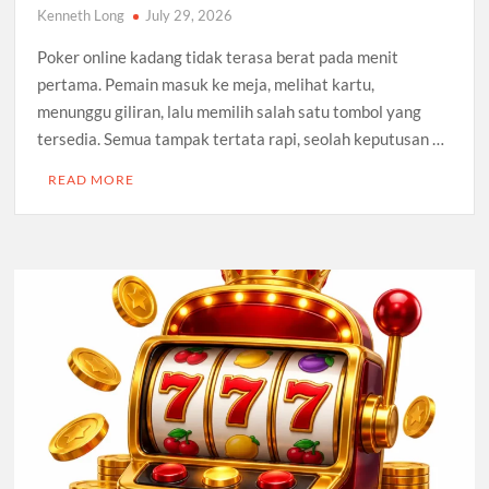
Kenneth Long
July 29, 2026
Poker online kadang tidak terasa berat pada menit
pertama. Pemain masuk ke meja, melihat kartu,
menunggu giliran, lalu memilih salah satu tombol yang
tersedia. Semua tampak tertata rapi, seolah keputusan …
READ MORE