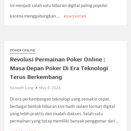
ini menjadi salah satu hiburan digital paling populer
karena menggabungkan …
READ MORE
POKER ONLINE
Revolusi Permainan Poker Online :
Masa Depan Poker Di Era Teknologi
Terus Berkembang
Kenneth Long
May 4, 2026
Di era perkembangan teknologi yang semakin cepat,
berbagai bentuk hiburan kini hadir dalam format digital
yang lebih praktis dan mudah diakses. Salah satu
permainan yang tetap memiliki banyak penggemar dari …