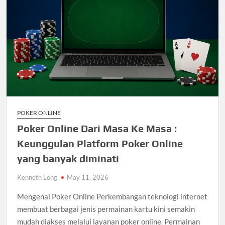
POKER ONLINE
Poker Online Dari Masa Ke Masa :
Keunggulan Platform Poker Online
yang banyak diminati
Kenneth Long
May 11, 2026
Mengenal Poker Online Perkembangan teknologi internet
membuat berbagai jenis permainan kartu kini semakin
mudah diakses melalui layanan poker online. Permainan