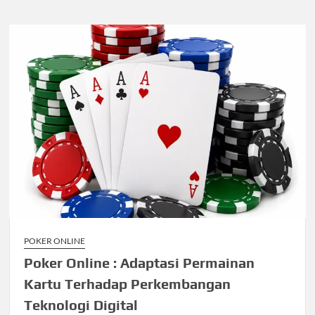
POKER ONLINE
Poker Online : Adaptasi Permainan
Kartu Terhadap Perkembangan
Teknologi Digital