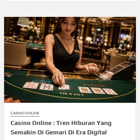
CASINO ONLINE
Casino Online : Tren Hiburan Yang
Semakin Di Gemari Di Era Digital