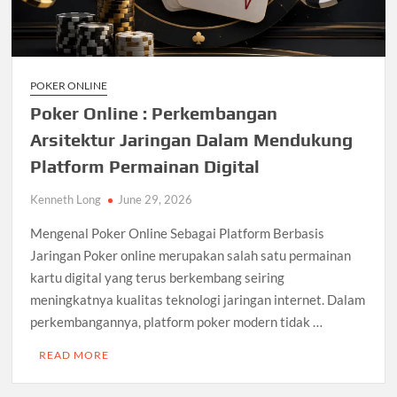
POKER ONLINE
Poker Online : Perkembangan
Arsitektur Jaringan Dalam Mendukung
Platform Permainan Digital
Kenneth Long
June 29, 2026
Mengenal Poker Online Sebagai Platform Berbasis
Jaringan Poker online merupakan salah satu permainan
kartu digital yang terus berkembang seiring
meningkatnya kualitas teknologi jaringan internet. Dalam
perkembangannya, platform poker modern tidak …
READ MORE