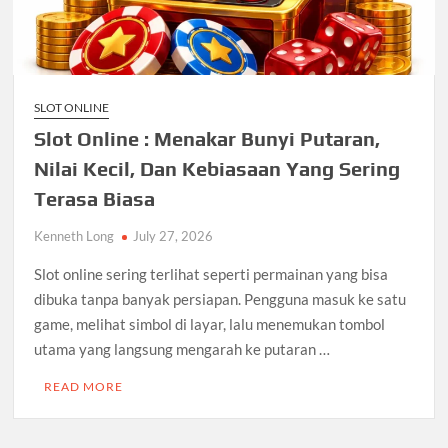
SLOT ONLINE
Slot Online : Menakar Bunyi Putaran,
Nilai Kecil, Dan Kebiasaan Yang Sering
Terasa Biasa
Kenneth Long
July 27, 2026
Slot online sering terlihat seperti permainan yang bisa
dibuka tanpa banyak persiapan. Pengguna masuk ke satu
game, melihat simbol di layar, lalu menemukan tombol
utama yang langsung mengarah ke putaran …
READ MORE