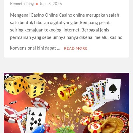
Kenneth Long
June 8, 2026
Mengenal Casino Online Casino online merupakan salah
satu bentuk hiburan digital yang berkembang pesat
seiring kemajuan teknologi internet. Berbagai jenis
permainan yang sebelumnya hanya dikenal melalui kasino
konvensional kini dapat …
READ MORE