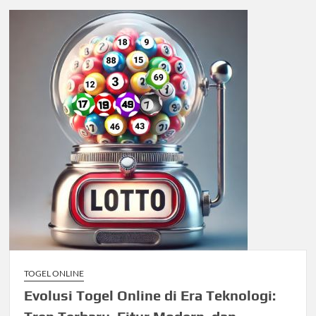
TOGEL ONLINE
Evolusi Togel Online di Era Teknologi: