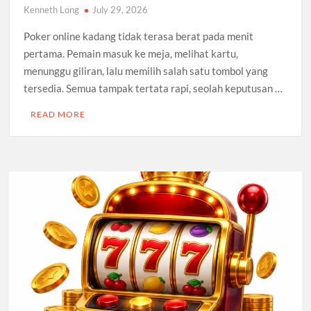
Kenneth Long
July 29, 2026
Poker online kadang tidak terasa berat pada menit
pertama. Pemain masuk ke meja, melihat kartu,
menunggu giliran, lalu memilih salah satu tombol yang
tersedia. Semua tampak tertata rapi, seolah keputusan …
READ MORE