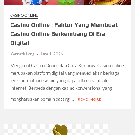
CASINO ONLINE
Casino Online : Faktor Yang Membuat
Casino Online Berkembang Di Era
Digital
Kenneth Long
June 1, 2026
Mengenal Casino Online dan Cara Kerjanya Casino online
merupakan platform digital yang menyediakan berbagai
jenis permainan kasino yang dapat diakses melalui
internet. Berbeda dengan kasino konvensional yang
mengharuskan pemain datang …
READ MORE