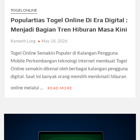
TOGEL ONLINE
Populartias Togel Online Di Era Digital :
Menjadi Bagian Tren Hiburan Masa Kini
Kenneth Long
May 18, 2026
Togel Online Semakin Populer di Kalangan Pengguna
Mobile Perkembangan teknologi internet membuat Togel
Online semakin dikenal oleh berbagai kalangan pengguna
digital. Saat ini banyak orang memilih menikmati hiburan
online melalui …
READ MORE