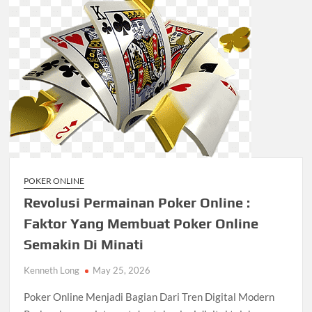
POKER ONLINE
Revolusi Permainan Poker Online :
Faktor Yang Membuat Poker Online
Semakin Di Minati
Kenneth Long
May 25, 2026
Poker Online Menjadi Bagian Dari Tren Digital Modern