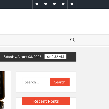
Home
Slot
Casino
Judi
Poker
Online
Online
Online
Online
Search for:
onde Menumpuk
Slot Online : Menakar Bunyi Putaran, Nilai
Saturday, August 08, 2026
6:42:33 AM
Search
for:
Recent Posts