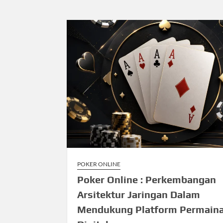
POKER ONLINE
Poker Online : Perkembangan
Arsitektur Jaringan Dalam
Mendukung Platform Permain