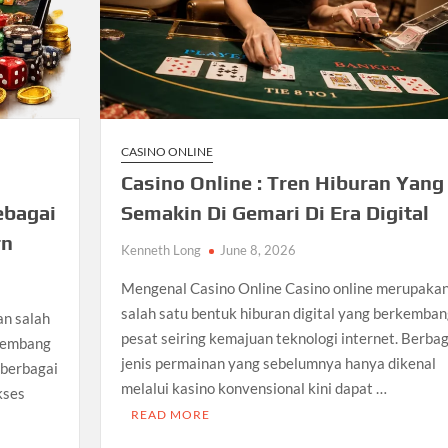
CASINO ONLINE
Casino Online : Tren Hiburan Yang
ebagai
Semakin Di Gemari Di Era Digital
rn
Kenneth Long
June 8, 2026
Mengenal Casino Online Casino online merupaka
salah satu bentuk hiburan digital yang berkemban
an salah
pesat seiring kemajuan teknologi internet. Berbag
rkembang
jenis permainan yang sebelumnya hanya dikenal
 berbagai
melalui kasino konvensional kini dapat …
kses
READ MORE