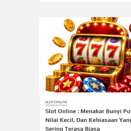
SLOT ONLINE
Slot Online : Menakar Bunyi Pu
Nilai Kecil, Dan Kebiasaan Yan
Sering Terasa Biasa