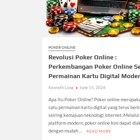
POKER ONLINE
Revolusi Poker Online :
Perkembangan Poker Online S
Permainan Kartu Digital Mode
Kenneth Long
June 15, 2026
Apa Itu Poker Online? Poker online merupak
satu permainan kartu digital yang terus be
seiring kemajuan teknologi internet. Melalui
platform modern, poker online kini dapat dia
dengan mudah …
READ MORE