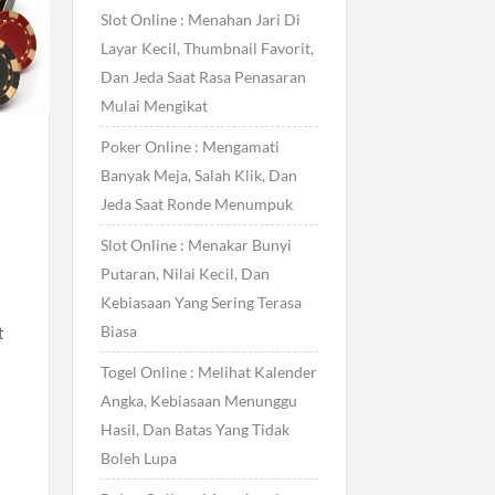
Slot Online : Menahan Jari Di
Layar Kecil, Thumbnail Favorit,
Dan Jeda Saat Rasa Penasaran
Mulai Mengikat
Poker Online : Mengamati
Banyak Meja, Salah Klik, Dan
Jeda Saat Ronde Menumpuk
Slot Online : Menakar Bunyi
Putaran, Nilai Kecil, Dan
Kebiasaan Yang Sering Terasa
Biasa
t
Togel Online : Melihat Kalender
Angka, Kebiasaan Menunggu
Hasil, Dan Batas Yang Tidak
Boleh Lupa