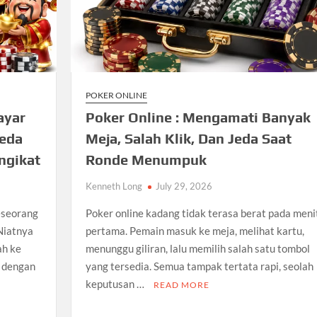
POKER ONLINE
ayar
Poker Online : Mengamati Banyak
Jeda
Meja, Salah Klik, Dan Jeda Saat
ngikat
Ronde Menumpuk
Kenneth Long
July 29, 2026
eseorang
Poker online kadang tidak terasa berat pada meni
Niatnya
pertama. Pemain masuk ke meja, melihat kartu,
ah ke
menunggu giliran, lalu memilih salah satu tombol
l dengan
yang tersedia. Semua tampak tertata rapi, seolah
keputusan …
READ MORE