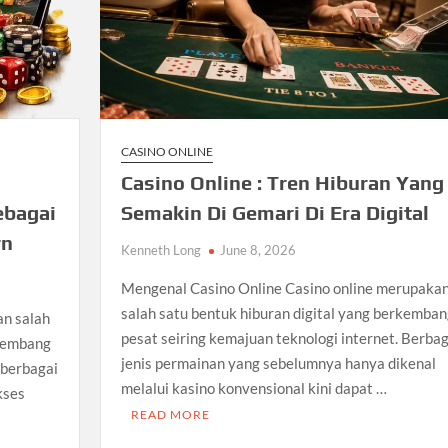
CASINO ONLINE
Casino Online : Tren Hiburan Yang
ebagai
Semakin Di Gemari Di Era Digital
rn
Kenneth Long
June 8, 2026
Mengenal Casino Online Casino online merupaka
salah satu bentuk hiburan digital yang berkemban
an salah
pesat seiring kemajuan teknologi internet. Berbag
rkembang
jenis permainan yang sebelumnya hanya dikenal
 berbagai
melalui kasino konvensional kini dapat …
kses
READ MORE