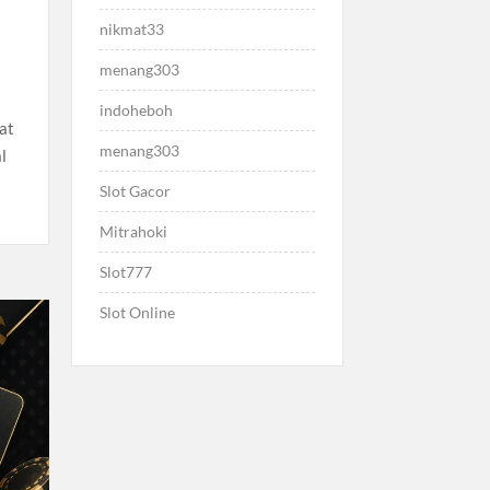
nikmat33
menang303
indoheboh
at
menang303
l
Slot Gacor
Mitrahoki
Slot777
Slot Online