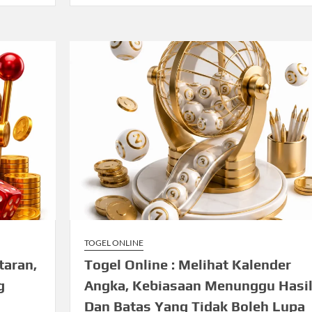
TOGEL ONLINE
taran,
Togel Online : Melihat Kalender
g
Angka, Kebiasaan Menunggu Hasil
Dan Batas Yang Tidak Boleh Lupa