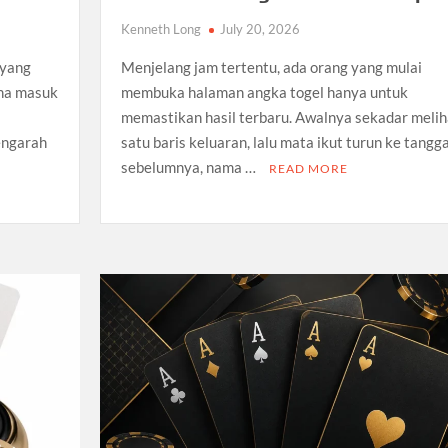
Kenneth Long
July 20, 2026
 yang
Menjelang jam tertentu, ada orang yang mulai
una masuk
membuka halaman angka togel hanya untuk
memastikan hasil terbaru. Awalnya sekadar melih
engarah
satu baris keluaran, lalu mata ikut turun ke tangga
sebelumnya, nama …
READ MORE