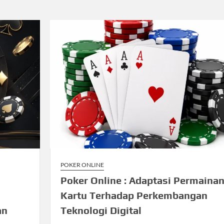
POKER ONLINE
Poker Online : Adaptasi Permaina
Kartu Terhadap Perkembangan
an
Teknologi Digital