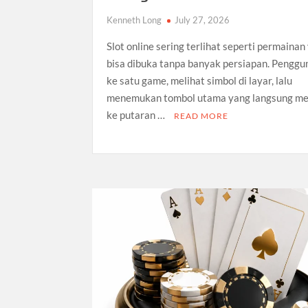
Kenneth Long
July 27, 2026
Slot online sering terlihat seperti permainan
bisa dibuka tanpa banyak persiapan. Pengg
ke satu game, melihat simbol di layar, lalu
menemukan tombol utama yang langsung m
ke putaran …
READ MORE