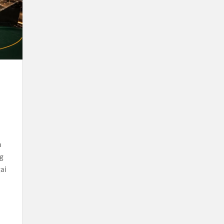
n
g
ai