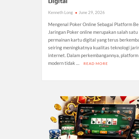
Digital
Kenneth Long
June 29, 2026
Mengenal Poker Online Sebagai Platform Be
Jaringan Poker online merupakan salah satu
permainan kartu digital yang terus berkemb
seiring meningkatnya kualitas teknologi jar
internet. Dalam perkembangannya, platform
modern tidak …
READ MORE