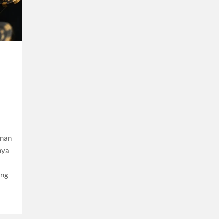
inan
nya
ung