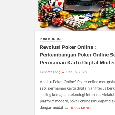
POKER ONLINE
Revolusi Poker Online :
Perkembangan Poker Online S
Permainan Kartu Digital Mode
Kenneth Long
June 15, 2026
Apa Itu Poker Online? Poker online merupak
satu permainan kartu digital yang terus be
seiring kemajuan teknologi internet. Melalui
platform modern, poker online kini dapat dia
dengan mudah …
READ MORE