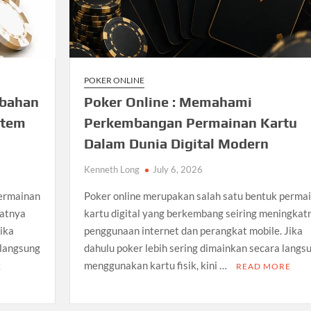
POKER ONLINE
ubahan
Poker Online : Memahami
stem
Perkembangan Permainan Kartu
Dalam Dunia Digital Modern
Kenneth Long
July 6, 2026
permainan
Poker online merupakan salah satu bentuk perma
katnya
kartu digital yang berkembang seiring meningkat
Jika
penggunaan internet dan perangkat mobile. Jika
 langsung
dahulu poker lebih sering dimainkan secara langs
menggunakan kartu fisik, kini …
E
READ MORE