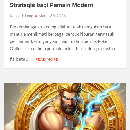
Strategis bagi Pemain Modern
Kenneth Long
March 30, 2026
Perkembangan teknologi digital telah mengubah cara
manusia menikmati berbagai bentuk hiburan, termasuk
permainan kartu yang kini hadir dalam bentuk Poker
Online. Jika dahulu permainan ini identik dengan kasino
fisik atau …
READ MORE