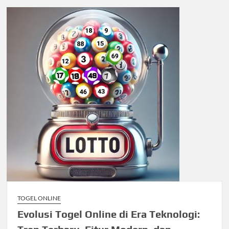
TOGEL ONLINE
Evolusi Togel Online di Era Teknologi: