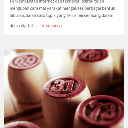
Perkembangan internet dan teknologi digital telah
mengubah cara masyarakat mengakses berbagai bentuk
hiburan. Salah satu topik yang terus berkembang dalam
dunia digital …
READ MORE