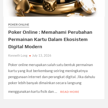
POKER ONLINE
Poker Online : Memahami Perubahan
Permainan Kartu Dalam Ekosistem
Digital Modern
Kenneth Long
July 13, 2026
Poker online merupakan salah satu bentuk permainan
kartu yang ikut berkembang seiring meningkatnya
penggunaan internet dan perangkat digital. Jika dahulu
poker lebih banyak dimainkan secara langsung
menggunakan kartu fisik dan …
READ MORE