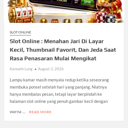
SLOT ONLINE
Slot Online : Menahan Jari Di Layar
Kecil, Thumbnail Favorit, Dan Jeda Saat
Rasa Penasaran Mulai Mengikat
Kenneth Long
August 3, 2026
Lampu kamar masih menyala redup ketika seseorang
membuka ponsel setelah hari yang panjang. Niatnya
hanya membalas pesan, tetapi layar berpindah ke
halaman slot online yang penuh gambar kecil dengan
warna …
READ MORE