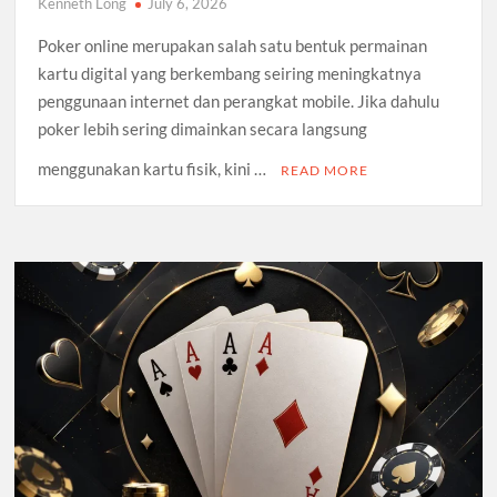
Kenneth Long
July 6, 2026
Poker online merupakan salah satu bentuk permainan
kartu digital yang berkembang seiring meningkatnya
penggunaan internet dan perangkat mobile. Jika dahulu
poker lebih sering dimainkan secara langsung
menggunakan kartu fisik, kini …
READ MORE