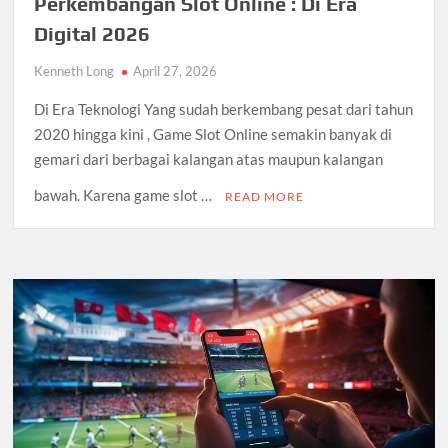
Perkembangan Slot Online : Di Era
Digital 2026
Kenneth Long
April 27, 2026
Di Era Teknologi Yang sudah berkembang pesat dari tahun
2020 hingga kini , Game Slot Online semakin banyak di
gemari dari berbagai kalangan atas maupun kalangan
bawah. Karena game slot …
READ MORE