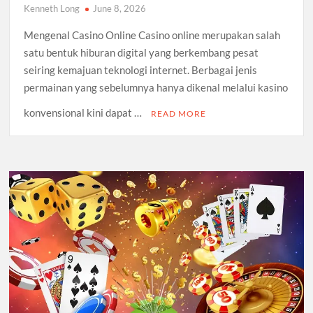
Kenneth Long
June 8, 2026
Mengenal Casino Online Casino online merupakan salah
satu bentuk hiburan digital yang berkembang pesat
seiring kemajuan teknologi internet. Berbagai jenis
permainan yang sebelumnya hanya dikenal melalui kasino
konvensional kini dapat …
READ MORE