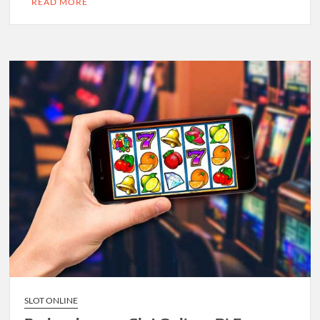
READ MORE
SLOT ONLINE