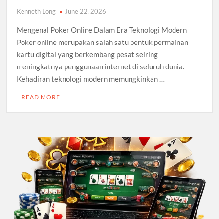
Kenneth Long
June 22, 2026
Mengenal Poker Online Dalam Era Teknologi Modern
Poker online merupakan salah satu bentuk permainan
kartu digital yang berkembang pesat seiring
meningkatnya penggunaan internet di seluruh dunia.
Kehadiran teknologi modern memungkinkan …
READ MORE