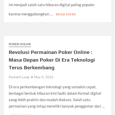
ini menjadi salah satu hiburan digital paling populer
karena menggabungkan …
READ MORE
POKER ONLINE
Revolusi Permainan Poker Online :
Masa Depan Poker Di Era Teknologi
Terus Berkembang
Kenneth Long
May 4, 2026
Di era perkembangan teknologi yang semakin cepat,
berbagai bentuk hiburan kini hadir dalam format digital
yang lebih praktis dan mudah diakses. Salah satu
permainan yang tetap memiliki banyak penggemar dari …