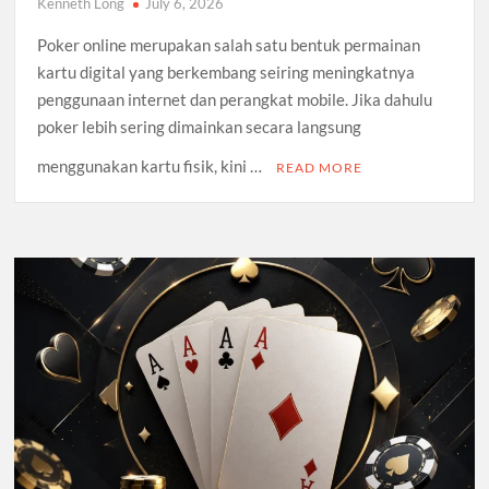
Kenneth Long
July 6, 2026
Poker online merupakan salah satu bentuk permainan
kartu digital yang berkembang seiring meningkatnya
penggunaan internet dan perangkat mobile. Jika dahulu
poker lebih sering dimainkan secara langsung
menggunakan kartu fisik, kini …
READ MORE