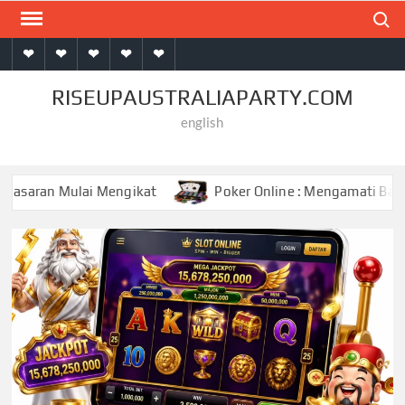
Skip
Search
to
Home
Slot
Casino
Judi
Poker
content
Online
Online
Online
Online
RISEUPAUSTRALIAPARTY.COM
english
Poker Online : Mengamati Banyak Meja, Salah Klik, Dan J