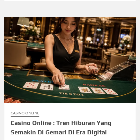
CASINO ONLINE
Casino Online : Tren Hiburan Yang
Semakin Di Gemari Di Era Digital