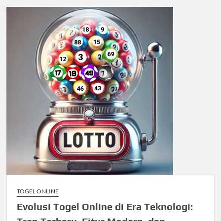
TOGEL ONLINE
Evolusi Togel Online di Era Teknologi: