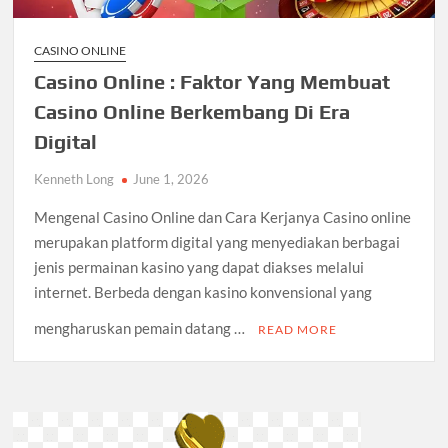
CASINO ONLINE
Casino Online : Faktor Yang Membuat
Casino Online Berkembang Di Era
Digital
Kenneth Long
June 1, 2026
Mengenal Casino Online dan Cara Kerjanya Casino online
merupakan platform digital yang menyediakan berbagai
jenis permainan kasino yang dapat diakses melalui
internet. Berbeda dengan kasino konvensional yang
mengharuskan pemain datang …
READ MORE