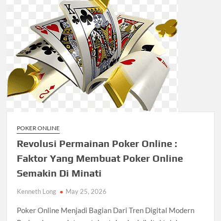
POKER ONLINE
Revolusi Permainan Poker Online :
Faktor Yang Membuat Poker Online
Semakin Di Minati
Kenneth Long
May 25, 2026
Poker Online Menjadi Bagian Dari Tren Digital Modern