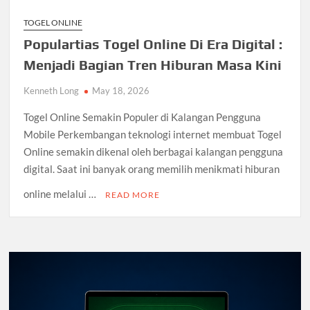
TOGEL ONLINE
Populartias Togel Online Di Era Digital :
Menjadi Bagian Tren Hiburan Masa Kini
Kenneth Long
May 18, 2026
Togel Online Semakin Populer di Kalangan Pengguna
Mobile Perkembangan teknologi internet membuat Togel
Online semakin dikenal oleh berbagai kalangan pengguna
digital. Saat ini banyak orang memilih menikmati hiburan
online melalui …
READ MORE