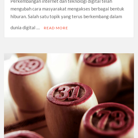
Perkembangan internet dan teknologi digital telah
mengubah cara masyarakat mengakses berbagai bentuk
hiburan. Salah satu topik yang terus berkembang dalam
dunia digital …
READ MORE