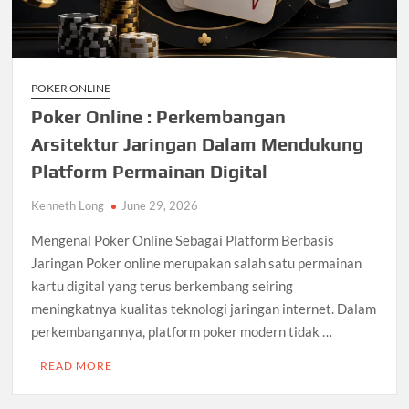
POKER ONLINE
Poker Online : Perkembangan
Arsitektur Jaringan Dalam Mendukung
Platform Permainan Digital
Kenneth Long
June 29, 2026
Mengenal Poker Online Sebagai Platform Berbasis
Jaringan Poker online merupakan salah satu permainan
kartu digital yang terus berkembang seiring
meningkatnya kualitas teknologi jaringan internet. Dalam
perkembangannya, platform poker modern tidak …
READ MORE