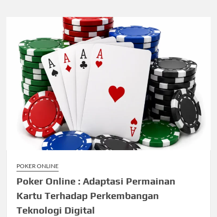
POKER ONLINE
Poker Online : Adaptasi Permainan
Kartu Terhadap Perkembangan
Teknologi Digital