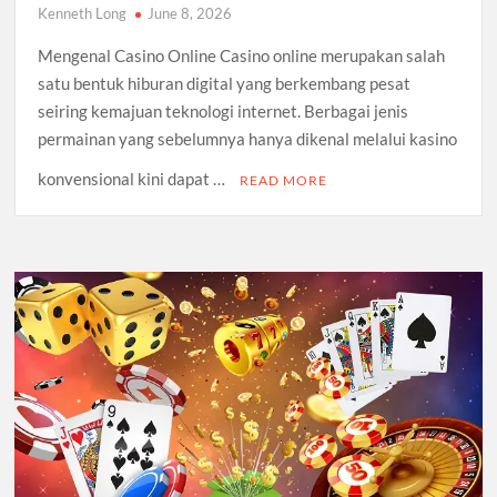
Kenneth Long
June 8, 2026
Mengenal Casino Online Casino online merupakan salah
satu bentuk hiburan digital yang berkembang pesat
seiring kemajuan teknologi internet. Berbagai jenis
permainan yang sebelumnya hanya dikenal melalui kasino
konvensional kini dapat …
READ MORE