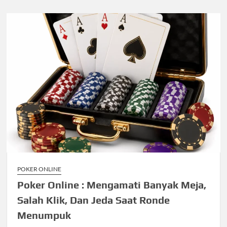
POKER ONLINE
Poker Online : Mengamati Banyak Meja,
Salah Klik, Dan Jeda Saat Ronde
Menumpuk