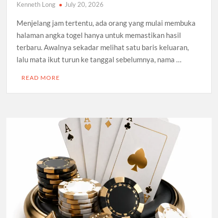
Kenneth Long
July 20, 2026
Menjelang jam tertentu, ada orang yang mulai membuka
halaman angka togel hanya untuk memastikan hasil
terbaru. Awalnya sekadar melihat satu baris keluaran,
lalu mata ikut turun ke tanggal sebelumnya, nama …
READ MORE