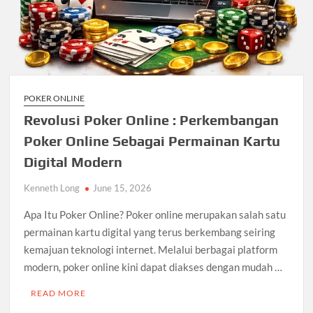
POKER ONLINE
Revolusi Poker Online : Perkembangan
Poker Online Sebagai Permainan Kartu
Digital Modern
Kenneth Long
June 15, 2026
Apa Itu Poker Online? Poker online merupakan salah satu
permainan kartu digital yang terus berkembang seiring
kemajuan teknologi internet. Melalui berbagai platform
modern, poker online kini dapat diakses dengan mudah …
READ MORE