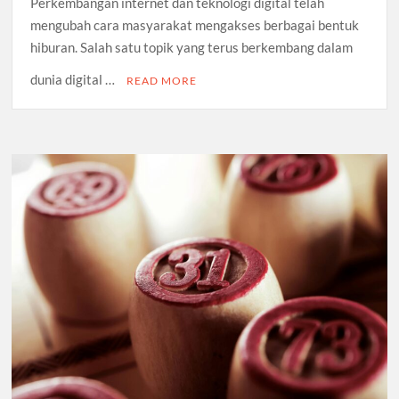
Perkembangan internet dan teknologi digital telah
mengubah cara masyarakat mengakses berbagai bentuk
hiburan. Salah satu topik yang terus berkembang dalam
dunia digital …
READ MORE