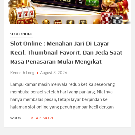
SLOT ONLINE
Slot Online : Menahan Jari Di Layar
Kecil, Thumbnail Favorit, Dan Jeda Saat
Rasa Penasaran Mulai Mengikat
Kenneth Long
August 3, 2026
Lampu kamar masih menyala redup ketika seseorang
membuka ponsel setelah hari yang panjang. Niatnya
hanya membalas pesan, tetapi layar berpindah ke
halaman slot online yang penuh gambar kecil dengan
warna …
READ MORE