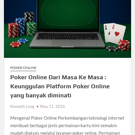
POKER ONLINE
Poker Online Dari Masa Ke Masa :
Keunggulan Platform Poker Online
yang banyak diminati
Kenneth Long
May 11, 2026
Mengenal Poker Online Perkembangan teknologi internet
membuat berbagai jenis permainan kartu kini semakin
mudah diakses melalui layanan poker online. Permainan