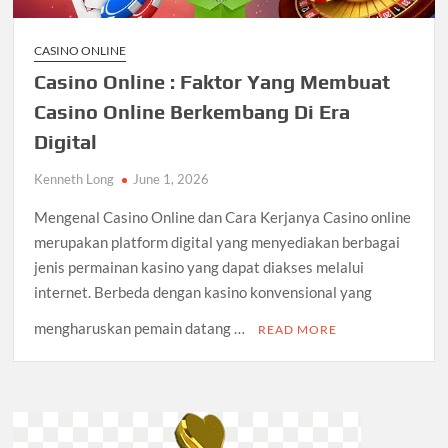
CASINO ONLINE
Casino Online : Faktor Yang Membuat
Casino Online Berkembang Di Era
Digital
Kenneth Long
June 1, 2026
Mengenal Casino Online dan Cara Kerjanya Casino online
merupakan platform digital yang menyediakan berbagai
jenis permainan kasino yang dapat diakses melalui
internet. Berbeda dengan kasino konvensional yang
mengharuskan pemain datang …
READ MORE