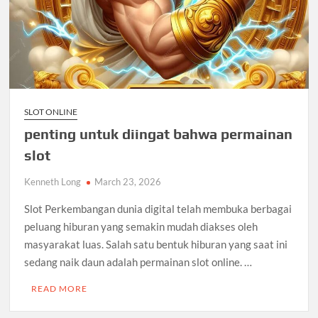
SLOT ONLINE
penting untuk diingat bahwa permainan
slot
Kenneth Long
March 23, 2026
Slot Perkembangan dunia digital telah membuka berbagai
peluang hiburan yang semakin mudah diakses oleh
masyarakat luas. Salah satu bentuk hiburan yang saat ini
sedang naik daun adalah permainan slot online. …
READ MORE