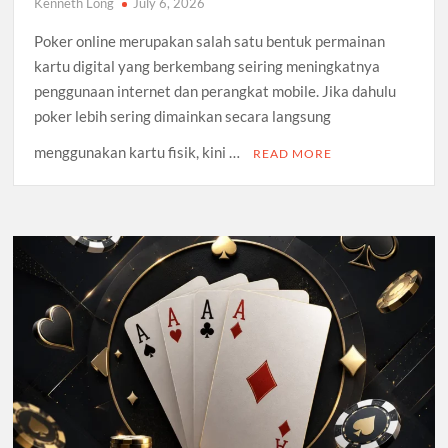
Kenneth Long
July 6, 2026
Poker online merupakan salah satu bentuk permainan
kartu digital yang berkembang seiring meningkatnya
penggunaan internet dan perangkat mobile. Jika dahulu
poker lebih sering dimainkan secara langsung
menggunakan kartu fisik, kini …
READ MORE