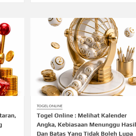
TOGEL ONLINE
taran,
Togel Online : Melihat Kalender
g
Angka, Kebiasaan Menunggu Hasil
Dan Batas Yang Tidak Boleh Lupa