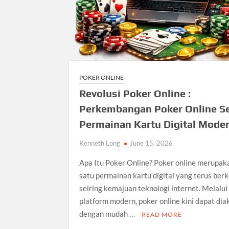
POKER ONLINE
Revolusi Poker Online :
Perkembangan Poker Online S
Permainan Kartu Digital Mode
Kenneth Long
June 15, 2026
Apa Itu Poker Online? Poker online merupak
satu permainan kartu digital yang terus be
seiring kemajuan teknologi internet. Melalui
platform modern, poker online kini dapat dia
dengan mudah …
READ MORE