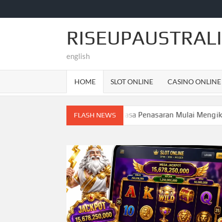
Skip
to
content
RISEUPAUSTRAL
english
HOME
SLOT ONLINE
CASINO ONLINE
rit, Dan Jeda Saat Rasa Penasaran Mulai Mengikat
Poker 
FLASH NEWS