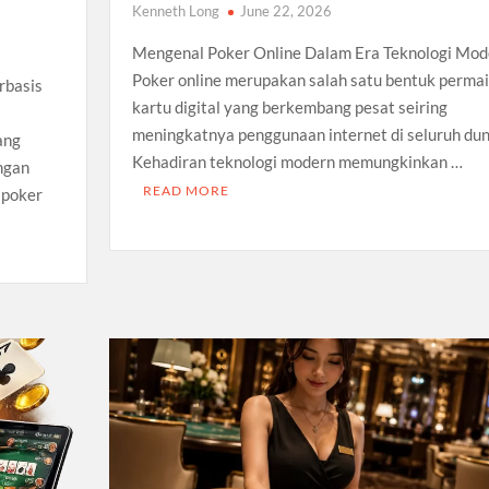
Kenneth Long
June 22, 2026
Mengenal Poker Online Dalam Era Teknologi Mod
Poker online merupakan salah satu bentuk perma
rbasis
kartu digital yang berkembang pesat seiring
meningkatnya penggunaan internet di seluruh dun
ang
Kehadiran teknologi modern memungkinkan …
ingan
READ MORE
 poker