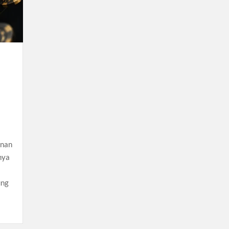
inan
nya
ung