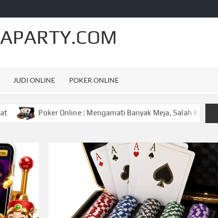
IAPARTY.COM
JUDI ONLINE
POKER ONLINE
Online : Mengamati Banyak Meja, Salah Klik, Dan Jeda Saat Ro