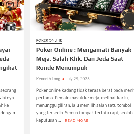
POKER ONLINE
ayar
Poker Online : Mengamati Banyak
Jeda
Meja, Salah Klik, Dan Jeda Saat
ngikat
Ronde Menumpuk
Kenneth Long
July 29, 2026
eseorang
Poker online kadang tidak terasa berat pada meni
Niatnya
pertama. Pemain masuk ke meja, melihat kartu,
ah ke
menunggu giliran, lalu memilih salah satu tombol
l dengan
yang tersedia. Semua tampak tertata rapi, seolah
keputusan …
READ MORE