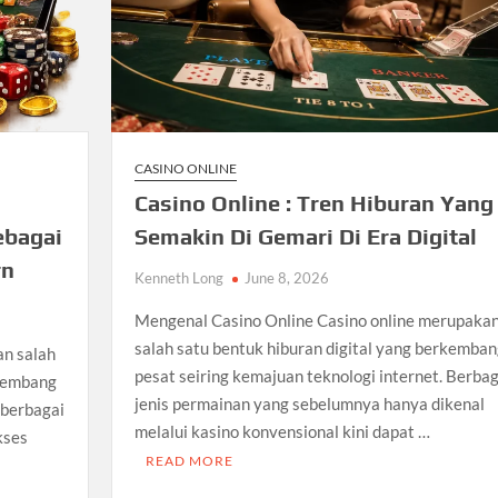
CASINO ONLINE
Casino Online : Tren Hiburan Yang
ebagai
Semakin Di Gemari Di Era Digital
rn
Kenneth Long
June 8, 2026
Mengenal Casino Online Casino online merupaka
salah satu bentuk hiburan digital yang berkemban
an salah
pesat seiring kemajuan teknologi internet. Berbag
rkembang
jenis permainan yang sebelumnya hanya dikenal
 berbagai
melalui kasino konvensional kini dapat …
kses
READ MORE