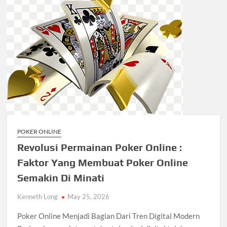
POKER ONLINE
Revolusi Permainan Poker Online :
Faktor Yang Membuat Poker Online
Semakin Di Minati
Kenneth Long
May 25, 2026
Poker Online Menjadi Bagian Dari Tren Digital Modern