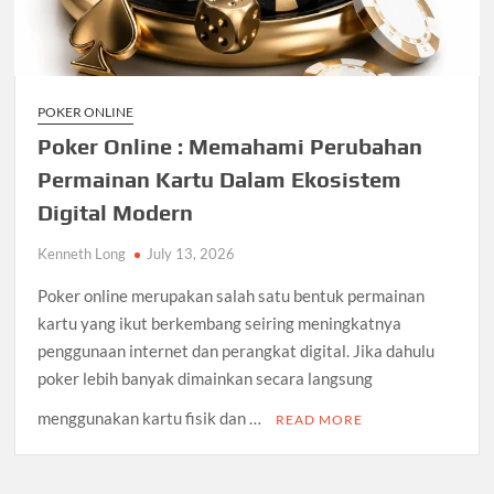
POKER ONLINE
Poker Online : Memahami Perubahan
Permainan Kartu Dalam Ekosistem
Digital Modern
Kenneth Long
July 13, 2026
Poker online merupakan salah satu bentuk permainan
kartu yang ikut berkembang seiring meningkatnya
penggunaan internet dan perangkat digital. Jika dahulu
poker lebih banyak dimainkan secara langsung
menggunakan kartu fisik dan …
READ MORE