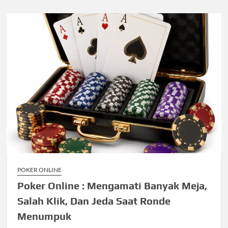
POKER ONLINE
Poker Online : Mengamati Banyak Meja,
Salah Klik, Dan Jeda Saat Ronde
Menumpuk