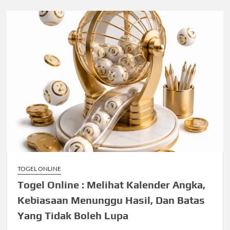
TOGEL ONLINE
Togel Online : Melihat Kalender Angka,
Kebiasaan Menunggu Hasil, Dan Batas
Yang Tidak Boleh Lupa