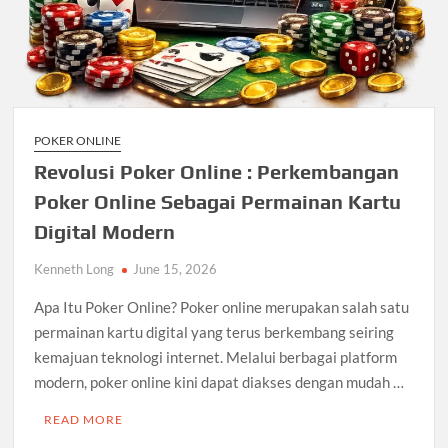
POKER ONLINE
Revolusi Poker Online : Perkembangan
Poker Online Sebagai Permainan Kartu
Digital Modern
Kenneth Long
June 15, 2026
Apa Itu Poker Online? Poker online merupakan salah satu
permainan kartu digital yang terus berkembang seiring
kemajuan teknologi internet. Melalui berbagai platform
modern, poker online kini dapat diakses dengan mudah …
READ MORE