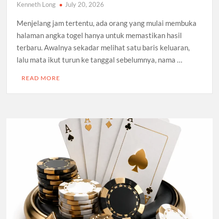
Kenneth Long
July 20, 2026
Menjelang jam tertentu, ada orang yang mulai membuka
halaman angka togel hanya untuk memastikan hasil
terbaru. Awalnya sekadar melihat satu baris keluaran,
lalu mata ikut turun ke tanggal sebelumnya, nama …
READ MORE