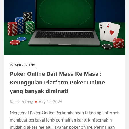
POKER ONLINE
Poker Online Dari Masa Ke Masa :
Keunggulan Platform Poker Online
yang banyak diminati
Kenneth Long
May 11, 2026
Mengenal Poker Online Perkembangan teknologi internet
membuat berbagai jenis permainan kartu kini semakin
mudah diakses melalui layanan poker online. Permainan