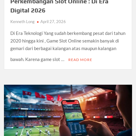
Perkembangan Slot Online : Di Era
Digital 2026
Kenneth Long
April 27, 2026
Di Era Teknologi Yang sudah berkembang pesat dari tahun
2020 hingga kini , Game Slot Online semakin banyak di
gemari dari berbagai kalangan atas maupun kalangan
bawah. Karena game slot …
READ MORE