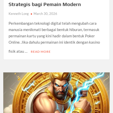
Strategis bagi Pemain Modern
Kenneth Long
March 30, 2026
Perkembangan teknologi digital telah mengubah cara
manusia menikmati berbagai bentuk hiburan, termasuk
permainan kartu yang kini hadir dalam bentuk Poker
Online. Jika dahulu permainan ini identik dengan kasino
fisik atau …
READ MORE