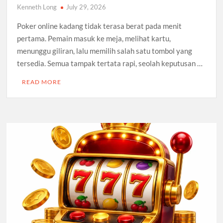
Kenneth Long
July 29, 2026
Poker online kadang tidak terasa berat pada menit
pertama. Pemain masuk ke meja, melihat kartu,
menunggu giliran, lalu memilih salah satu tombol yang
tersedia. Semua tampak tertata rapi, seolah keputusan …
READ MORE