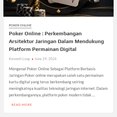
POKER ONLINE
Poker Online : Perkembangan
Arsitektur Jaringan Dalam Mendukung
Platform Permainan Digital
Kenneth Long
June 29, 2026
Mengenal Poker Online Sebagai Platform Berbasis
Jaringan Poker online merupakan salah satu permainan
kartu digital yang terus berkembang seiring
meningkatnya kualitas teknologi jaringan internet. Dalam
perkembangannya, platform poker modern tidak …
READ MORE