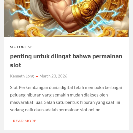
SLOT ONLINE
penting untuk diingat bahwa permainan
slot
Kenneth Long
March 23, 2026
Slot Perkembangan dunia digital telah membuka berbagai
peluang hiburan yang semakin mudah diakses oleh
masyarakat luas. Salah satu bentuk hiburan yang saat ini
sedang naik daun adalah permainan slot online. …
READ MORE