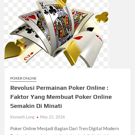
POKER ONLINE
Revolusi Permainan Poker Online :
Faktor Yang Membuat Poker Online
Semakin Di Minati
Kenneth Long
May 25, 2026
Poker Online Menjadi Bagian Dari Tren Digital Modern