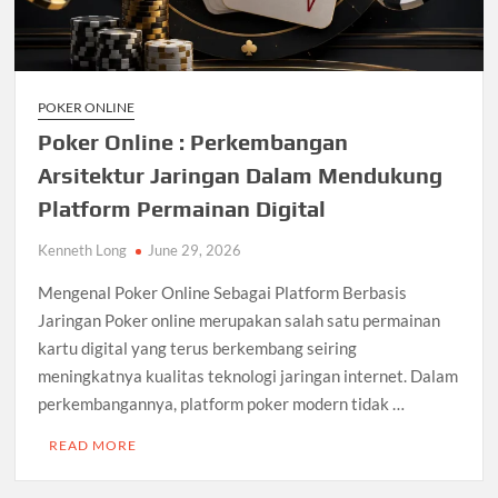
POKER ONLINE
Poker Online : Perkembangan
Arsitektur Jaringan Dalam Mendukung
Platform Permainan Digital
Kenneth Long
June 29, 2026
Mengenal Poker Online Sebagai Platform Berbasis
Jaringan Poker online merupakan salah satu permainan
kartu digital yang terus berkembang seiring
meningkatnya kualitas teknologi jaringan internet. Dalam
perkembangannya, platform poker modern tidak …
READ MORE