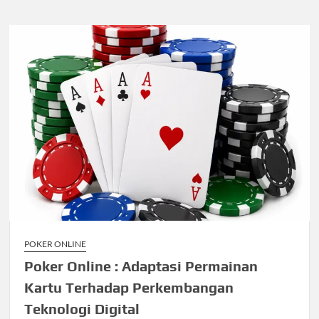
POKER ONLINE
Poker Online : Adaptasi Permainan
Kartu Terhadap Perkembangan
Teknologi Digital