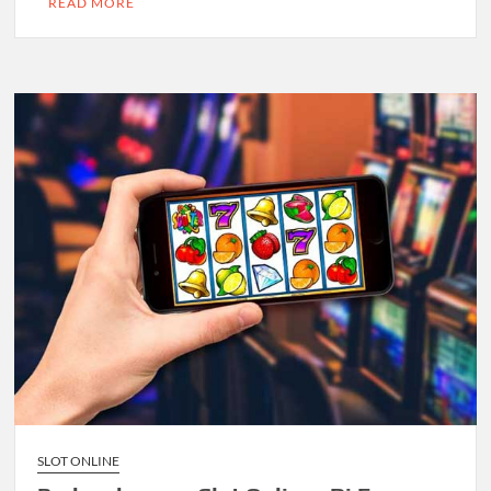
READ MORE
SLOT ONLINE