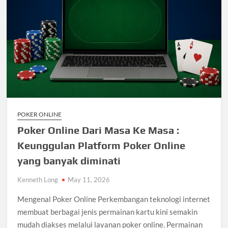
POKER ONLINE
Poker Online Dari Masa Ke Masa :
Keunggulan Platform Poker Online
yang banyak diminati
Kenneth Long
May 11, 2026
Mengenal Poker Online Perkembangan teknologi internet
membuat berbagai jenis permainan kartu kini semakin
mudah diakses melalui layanan poker online. Permainan