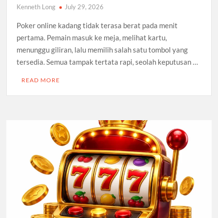
Kenneth Long
July 29, 2026
Poker online kadang tidak terasa berat pada menit
pertama. Pemain masuk ke meja, melihat kartu,
menunggu giliran, lalu memilih salah satu tombol yang
tersedia. Semua tampak tertata rapi, seolah keputusan …
READ MORE