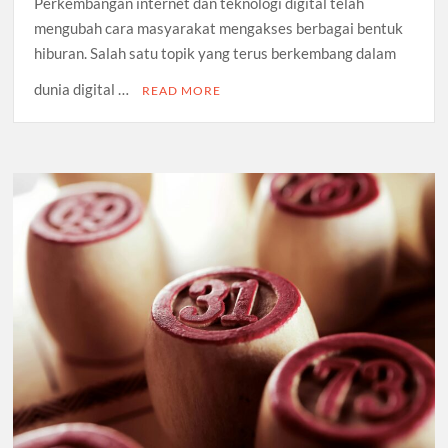
Perkembangan internet dan teknologi digital telah
mengubah cara masyarakat mengakses berbagai bentuk
hiburan. Salah satu topik yang terus berkembang dalam
dunia digital …
READ MORE