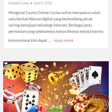
Kenneth Long
June 8, 2026
Mengenal Casino Online Casino online merupakan salah
satu bentuk hiburan digital yang berkembang pesat
seiring kemajuan teknologi internet. Berbagai jenis
permainan yang sebelumnya hanya dikenal melalui kasino
konvensional kini dapat …
READ MORE