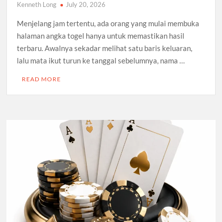
Kenneth Long
July 20, 2026
Menjelang jam tertentu, ada orang yang mulai membuka
halaman angka togel hanya untuk memastikan hasil
terbaru. Awalnya sekadar melihat satu baris keluaran,
lalu mata ikut turun ke tanggal sebelumnya, nama …
READ MORE