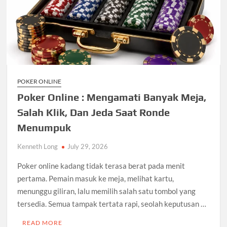
POKER ONLINE
Poker Online : Mengamati Banyak Meja,
Salah Klik, Dan Jeda Saat Ronde
Menumpuk
Kenneth Long
July 29, 2026
Poker online kadang tidak terasa berat pada menit
pertama. Pemain masuk ke meja, melihat kartu,
menunggu giliran, lalu memilih salah satu tombol yang
tersedia. Semua tampak tertata rapi, seolah keputusan …
READ MORE