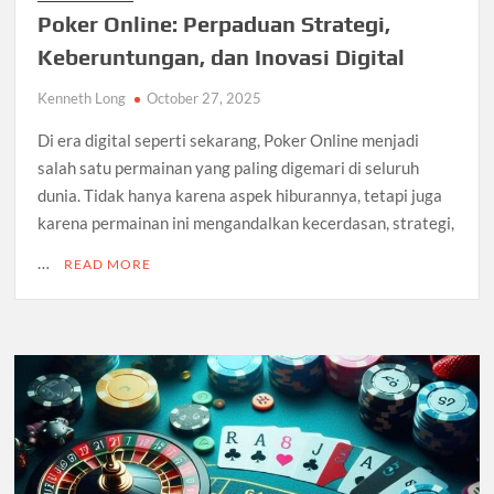
Poker Online: Perpaduan Strategi,
Keberuntungan, dan Inovasi Digital
Kenneth Long
October 27, 2025
Di era digital seperti sekarang, Poker Online menjadi
salah satu permainan yang paling digemari di seluruh
dunia. Tidak hanya karena aspek hiburannya, tetapi juga
karena permainan ini mengandalkan kecerdasan, strategi,
…
READ MORE