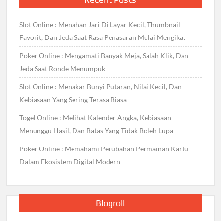
Slot Online : Menahan Jari Di Layar Kecil, Thumbnail
Favorit, Dan Jeda Saat Rasa Penasaran Mulai Mengikat
Poker Online : Mengamati Banyak Meja, Salah Klik, Dan
Jeda Saat Ronde Menumpuk
Slot Online : Menakar Bunyi Putaran, Nilai Kecil, Dan
Kebiasaan Yang Sering Terasa Biasa
Togel Online : Melihat Kalender Angka, Kebiasaan
Menunggu Hasil, Dan Batas Yang Tidak Boleh Lupa
Poker Online : Memahami Perubahan Permainan Kartu
Dalam Ekosistem Digital Modern
Blogroll