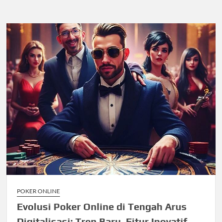
POKER ONLINE
Evolusi Poker Online di Tengah Arus
Digitalisasi: Tren Baru, Fitur Inovatif,