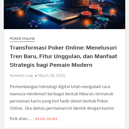
POKER ONLINE
Transformasi Poker Online: Menelusuri
Tren Baru, Fitur Unggulan, dan Manfaat
Strategis bagi Pemain Modern
Kenneth Long
March 30, 2026
Perkembangan teknologi digital telah mengubah cara
manusia menikmati berbagai bentuk hiburan, termasuk
permainan kartu yang kini hadir dalam bentuk Poker
Online. Jika dahulu permainan ini identik dengan kasino
fisik atau …
READ MORE