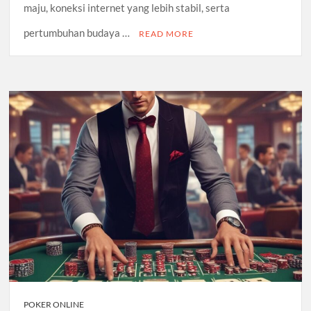
maju, koneksi internet yang lebih stabil, serta
pertumbuhan budaya …
READ MORE
POKER ONLINE