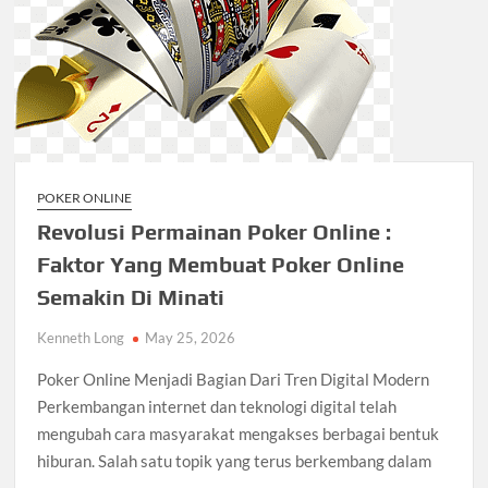
POKER ONLINE
Revolusi Permainan Poker Online :
Faktor Yang Membuat Poker Online
Semakin Di Minati
Kenneth Long
May 25, 2026
Poker Online Menjadi Bagian Dari Tren Digital Modern
Perkembangan internet dan teknologi digital telah
mengubah cara masyarakat mengakses berbagai bentuk
hiburan. Salah satu topik yang terus berkembang dalam