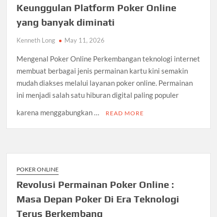
Keunggulan Platform Poker Online
yang banyak diminati
Kenneth Long
May 11, 2026
Mengenal Poker Online Perkembangan teknologi internet
membuat berbagai jenis permainan kartu kini semakin
mudah diakses melalui layanan poker online. Permainan
ini menjadi salah satu hiburan digital paling populer
karena menggabungkan …
READ MORE
POKER ONLINE
Revolusi Permainan Poker Online :
Masa Depan Poker Di Era Teknologi
Terus Berkembang