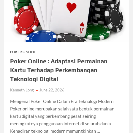
POKER ONLINE
Poker Online : Adaptasi Permainan
Kartu Terhadap Perkembangan
Teknologi Digital
Kenneth Long
June 22, 2026
Mengenal Poker Online Dalam Era Teknologi Modern
Poker online merupakan salah satu bentuk permainan
kartu digital yang berkembang pesat seiring
meningkatnya penggunaan internet di seluruh dunia.
Kehadiran teknologi modern memungkinkan …