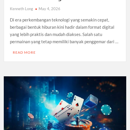
Kenneth Long
May 4, 2026
Di era perkembangan teknologi yang semakin cepat,
berbagai bentuk hiburan kini hadir dalam format digital
yang lebih praktis dan mudah diakses. Salah satu
permainan yang tetap memiliki banyak penggemar dari …
READ MORE