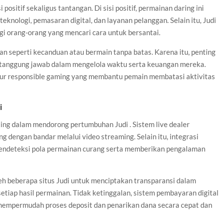
i positif sekaligus tantangan. Di sisi positif, permainan daring ini
eknologi, pemasaran digital, dan layanan pelanggan. Selain itu, Judi
gi orang-orang yang mencari cara untuk bersantai.
naan seperti kecanduan atau bermain tanpa batas. Karena itu, penting
 tanggung jawab dalam mengelola waktu serta keuangan mereka.
tur responsible gaming yang membantu pemain membatasi aktivitas
i
ng dalam mendorong pertumbuhan Judi . Sistem live dealer
 dengan bandar melalui video streaming. Selain itu, integrasi
mendeteksi pola permainan curang serta memberikan pengalaman
leh beberapa situs Judi untuk menciptakan transparansi dalam
etiap hasil permainan. Tidak ketinggalan, sistem pembayaran digital
t mempermudah proses deposit dan penarikan dana secara cepat dan