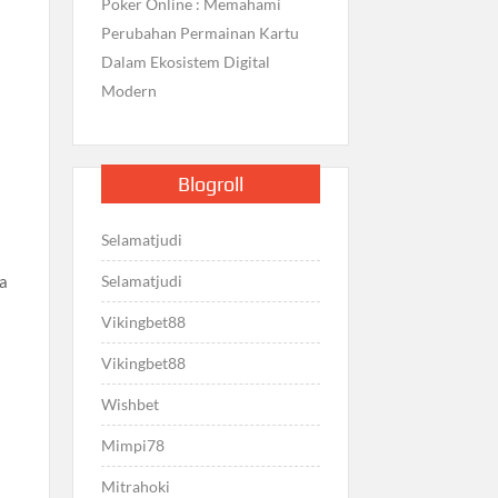
Poker Online : Memahami
Perubahan Permainan Kartu
Dalam Ekosistem Digital
Modern
Blogroll
Selamatjudi
Selamatjudi
pa
Vikingbet88
Vikingbet88
Wishbet
Mimpi78
Mitrahoki