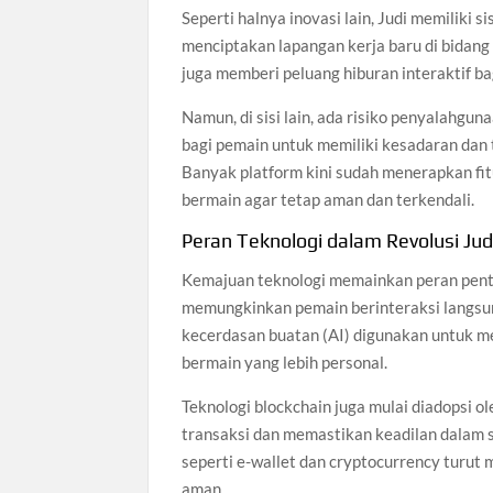
Seperti halnya inovasi lain, Judi memiliki sis
menciptakan lapangan kerja baru di bidang t
juga memberi peluang hiburan interaktif ba
Namun, di sisi lain, ada risiko penyalahgu
bagi pemain untuk memiliki kesadaran dan
Banyak platform kini sudah menerapkan fi
bermain agar tetap aman dan terkendali.
Peran Teknologi dalam Revolusi Jud
Kemajuan teknologi memainkan peran penti
memungkinkan pemain berinteraksi langsung
kecerdasan buatan (AI) digunakan untuk 
bermain yang lebih personal.
Teknologi blockchain juga mulai diadopsi o
transaksi dan memastikan keadilan dalam s
seperti e-wallet dan cryptocurrency turu
aman.