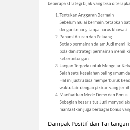
beberapa strategi bijak yang bisa diterapk
Tentukan Anggaran Bermain
Sebelum mulai bermain, tetapkan bat
dengan tenang tanpa harus khawatir 
Pahami Aturan dan Peluang
Setiap permainan dalam Judi memili
pola dan strategi permainan memilik
keberuntungan.
Jangan Tergoda untuk Mengejar Kek
Salah satu kesalahan paling umum d
Hal ini justru bisa memperburuk keada
waktu lain dengan pikiran yang jernih
Manfaatkan Mode Demo dan Bonus
Sebagian besar situs Judi menyediakan
manfaatkan juga berbagai bonus yang
Dampak Positif dan Tantangan 