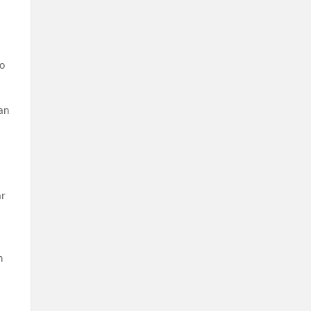
no
an
ar
n