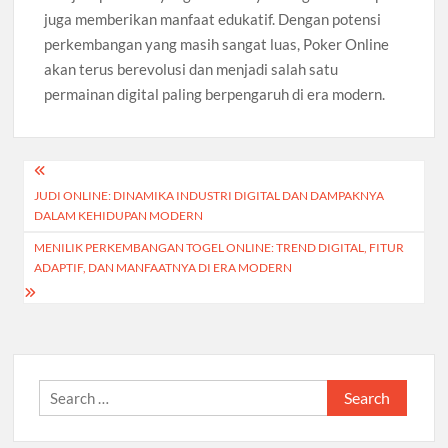
juga memberikan manfaat edukatif. Dengan potensi
perkembangan yang masih sangat luas, Poker Online
akan terus berevolusi dan menjadi salah satu
permainan digital paling berpengaruh di era modern.
Post
JUDI ONLINE: DINAMIKA INDUSTRI DIGITAL DAN DAMPAKNYA
navigation
DALAM KEHIDUPAN MODERN
MENILIK PERKEMBANGAN TOGEL ONLINE: TREND DIGITAL, FITUR
ADAPTIF, DAN MANFAATNYA DI ERA MODERN
Search
for: