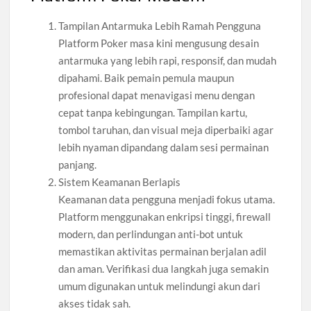
Tampilan Antarmuka Lebih Ramah Pengguna
Platform Poker masa kini mengusung desain
antarmuka yang lebih rapi, responsif, dan mudah
dipahami. Baik pemain pemula maupun
profesional dapat menavigasi menu dengan
cepat tanpa kebingungan. Tampilan kartu,
tombol taruhan, dan visual meja diperbaiki agar
lebih nyaman dipandang dalam sesi permainan
panjang.
Sistem Keamanan Berlapis
Keamanan data pengguna menjadi fokus utama.
Platform menggunakan enkripsi tinggi, firewall
modern, dan perlindungan anti-bot untuk
memastikan aktivitas permainan berjalan adil
dan aman. Verifikasi dua langkah juga semakin
umum digunakan untuk melindungi akun dari
akses tidak sah.