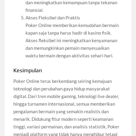
dan meningkatkan kemampuan tanpa tekanan
finansial.
Akses Fleksibel dan Praktis
Poker Online memberikan kemudahan bermain
kapan saja tanpa harus hadir di kasino fisik.
Akses fleksibel ini meningkatkan kenyamanan
dan memungkinkan pemain menyesuaikan
waktu bermain dengan aktivitas sehari-hari.
Kesimpulan
Poker Online terus berkembang seiring kemajuan
teknologi dan perubahan gaya hidup masyarakat
digital. Dari tren mobile gaming, teknologi live dealer,
hingga turnamen internasional, semua memberikan
pengalaman bermain yang semakin realistis dan
menarik. Didukung fitur modern seperti keamanan
tinggi, variasi permainan, dan analisis statistik, Poker
menjadi platform yang tidak hanya menghibur tetapi