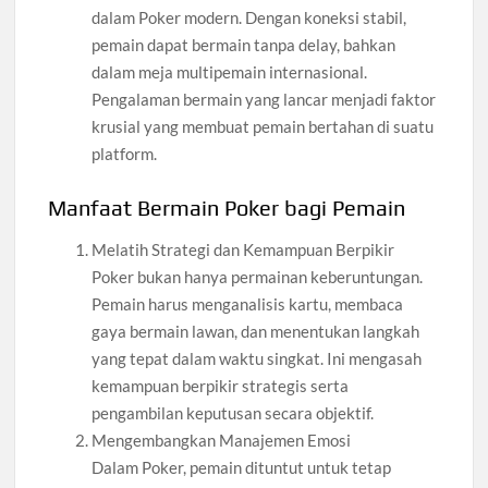
dalam Poker modern. Dengan koneksi stabil,
pemain dapat bermain tanpa delay, bahkan
dalam meja multipemain internasional.
Pengalaman bermain yang lancar menjadi faktor
krusial yang membuat pemain bertahan di suatu
platform.
Manfaat Bermain Poker bagi Pemain
Melatih Strategi dan Kemampuan Berpikir
Poker bukan hanya permainan keberuntungan.
Pemain harus menganalisis kartu, membaca
gaya bermain lawan, dan menentukan langkah
yang tepat dalam waktu singkat. Ini mengasah
kemampuan berpikir strategis serta
pengambilan keputusan secara objektif.
Mengembangkan Manajemen Emosi
Dalam Poker, pemain dituntut untuk tetap