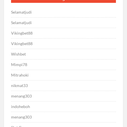
Selamatjudi
Selamatjudi
Vikingbet88
Vikingbet88
Wishbet
Mimpi78
Mitrahoki
nikmat33
menang303
indoheboh
menang303