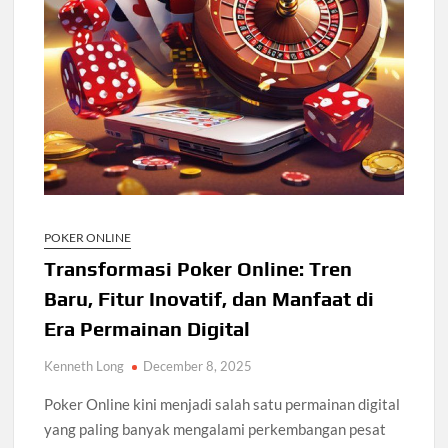
POKER ONLINE
Transformasi Poker Online: Tren
Baru, Fitur Inovatif, dan Manfaat di
Era Permainan Digital
Kenneth Long
December 8, 2025
Poker Online kini menjadi salah satu permainan digital
yang paling banyak mengalami perkembangan pesat