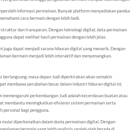
peroleh informasi permainan. Banyak platform menyediakan pandu
memahami cara bermain dengan lebih baik.
rstruktur dan transparan. Dengan teknologi digital, data permainan
gguna dapat melihat hasil permainan dengan lebih jelas.
ini juga dapat menjadi sarana hiburan digital yang menarik. Dengan
alaman bermain menjadi lebih interaktif dan menyenangkan.
s berlangsung, masa depan Judi diperkirakan akan semakin
pat membawa perubahan besar dalam industri hiburan digital ini.
kan memengaruhi perkembangan Judi adalah kecerdasan buatan atau
 dapat membantu meningkatkan efisiensi sistem permainan serta
h personal bagi pengguna.
juga mulai diperkenalkan dalam dunia permainan digital. Dengan
ngalaman bermain yang lebih realistis seolah-olah berada di