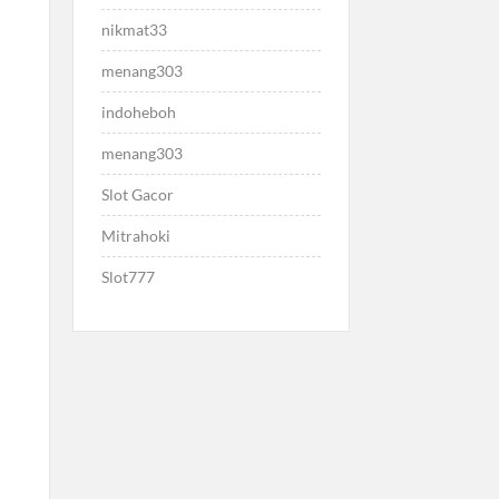
nikmat33
menang303
indoheboh
menang303
Slot Gacor
Mitrahoki
Slot777