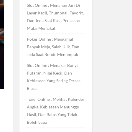
Slot Online : Menahan Jari Di
Layar Kecil, Thumbnail Favorit,
Dan Jeda Saat Rasa Penasaran
Mulai Mengikat
Poker Online : Mengamati
Banyak Meja, Salah Klik, Dan
Jeda Saat Ronde Menumpuk
Slot Online : Menakar Bunyi
Putaran, Nilai Kecil, Dan
Kebiasaan Yang Sering Terasa
Biasa
Togel Online : Melihat Kalender
Angka, Kebiasaan Menunggu
Hasil, Dan Batas Yang Tidak
Boleh Lupa