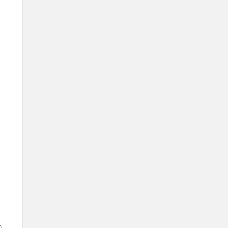
i
n
.