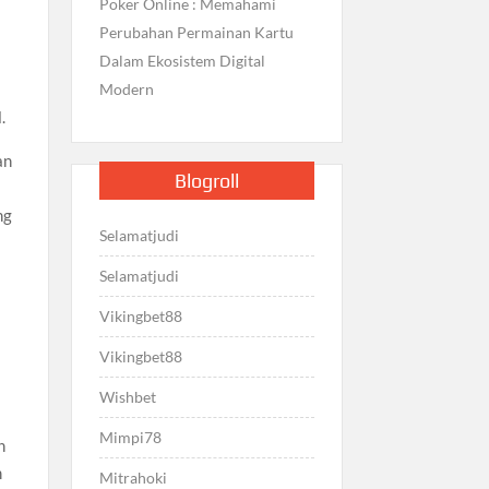
Poker Online : Memahami
Perubahan Permainan Kartu
Dalam Ekosistem Digital
Modern
.
an
Blogroll
ng
Selamatjudi
Selamatjudi
Vikingbet88
Vikingbet88
Wishbet
Mimpi78
h
m
Mitrahoki