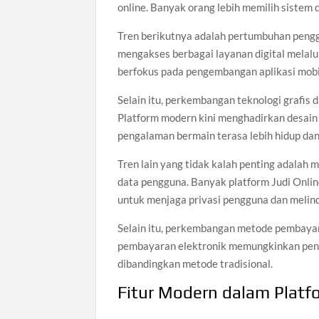
online. Banyak orang lebih memilih sistem 
Tren berikutnya adalah pertumbuhan pengg
mengakses berbagai layanan digital melal
berfokus pada pengembangan aplikasi mobil
Selain itu, perkembangan teknologi grafis d
Platform modern kini menghadirkan desain 
pengalaman bermain terasa lebih hidup dan 
Tren lain yang tidak kalah penting adalah
data pengguna. Banyak platform Judi Onli
untuk menjaga privasi pengguna dan melind
Selain itu, perkembangan metode pembayaran
pembayaran elektronik memungkinkan peng
dibandingkan metode tradisional.
Fitur Modern dalam Platfo