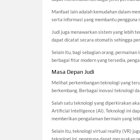
Manfaat lain adalah kemudahan dalam mem
serta informasi yang membantu pengguna 
Judi juga menawarkan sistem yang lebih te
dapat dicatat secara otomatis sehingga pen
Selain itu, bagi sebagian orang, permainan 
berbagai fitur modern yang tersedia, peng
Masa Depan Judi
Melihat perkembangan teknologi yang teru
berkembang. Berbagai inovasi teknologi da
Salah satu teknologi yang diperkirakan a
Artificial Intelligence (AI). Teknologi ini
memberikan pengalaman bermain yang lebi
Selain itu, teknologi virtual reality (VR) 
teknologi ini, pengguna dapat merasakan pe