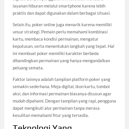
layanan hiburan melalui smartphone karena lebih
praktis dan dapat digunakan dalam berbagai situasi.
Selain itu, poker online juga menarik karena memiliki
unsur strategi. Pemain perlu memahami kombinasi
kartu, membaca kondisi permainan, mengatur
keputusan, serta menentukan langkah yang tepat. Hal
ini membuat poker memiliki karakter berbeda
dibandingkan permainan yang hanya mengandalkan
peluang semata.
Faktor lainnya adalah tampilan platform poker yang
semakin sederhana. Meja digital, ikon kartu, tombol
aksi, dan informasi permainan biasanya disusun agar
mudah dipahami. Dengan tampilan yang rapi, pengguna
dapat mengikuti alur permainan tanpa merasa
kesulitan memahami fitur yang tersedia.
Teknologi Yang