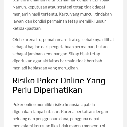
Namun, keputusan atau strategi tetap tidak dapat
menjamin hasil tertentu. Kartu yang muncul, tindakan
lawan, dan kondisi permainan tetap memiliki unsur
ketidakpastian.
Oleh karena itu, pemahaman strategi sebaiknya dilihat
sebagai bagian dari pengetahuan permainan, bukan
sebagai jaminan kemenangan. Sikap bijak tetap
diperlukan agar aktivitas bermain tidak berubah
menjadi kebiasaan yang merugikan.
Risiko Poker Online Yang
Perlu Diperhatikan
Poker online memiliki risiko finansial apabila
digunakan tanpa batasan. Karena berkaitan dengan
peluang dan penggunaan dana, pengguna dapat
mengalami kerugian jika tidak mampu mengontrol