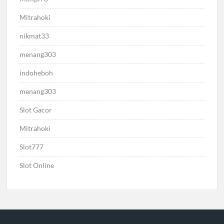
Mitrahoki
nikmat33
menang303
indoheboh
menang303
Slot Gacor
Mitrahoki
Slot777
Slot Online