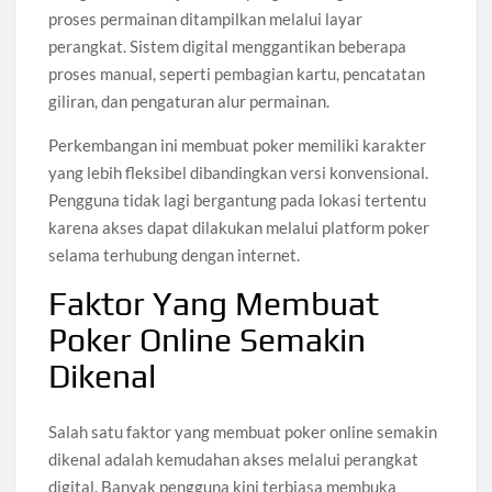
proses permainan ditampilkan melalui layar
perangkat. Sistem digital menggantikan beberapa
proses manual, seperti pembagian kartu, pencatatan
giliran, dan pengaturan alur permainan.
Perkembangan ini membuat poker memiliki karakter
yang lebih fleksibel dibandingkan versi konvensional.
Pengguna tidak lagi bergantung pada lokasi tertentu
karena akses dapat dilakukan melalui platform poker
selama terhubung dengan internet.
Faktor Yang Membuat
Poker Online Semakin
Dikenal
Salah satu faktor yang membuat poker online semakin
dikenal adalah kemudahan akses melalui perangkat
digital. Banyak pengguna kini terbiasa membuka