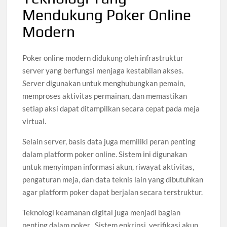
Mendukung Poker Online
Modern
Poker online modern didukung oleh infrastruktur
server yang berfungsi menjaga kestabilan akses.
Server digunakan untuk menghubungkan pemain,
memproses aktivitas permainan, dan memastikan
setiap aksi dapat ditampilkan secara cepat pada meja
virtual.
Selain server, basis data juga memiliki peran penting
dalam platform poker online. Sistem ini digunakan
untuk menyimpan informasi akun, riwayat aktivitas,
pengaturan meja, dan data teknis lain yang dibutuhkan
agar platform poker dapat berjalan secara terstruktur.
Teknologi keamanan digital juga menjadi bagian
penting dalam poker . Sistem enkripsi, verifikasi akun,