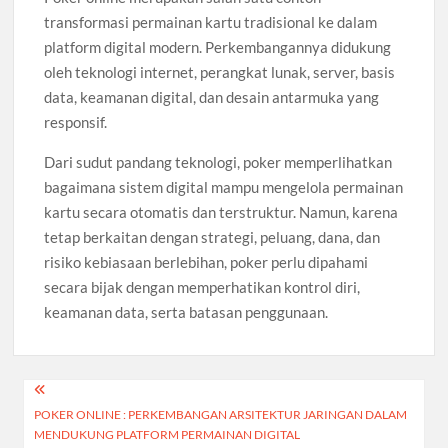
transformasi permainan kartu tradisional ke dalam
platform digital modern. Perkembangannya didukung
oleh teknologi internet, perangkat lunak, server, basis
data, keamanan digital, dan desain antarmuka yang
responsif.
Dari sudut pandang teknologi, poker memperlihatkan
bagaimana sistem digital mampu mengelola permainan
kartu secara otomatis dan terstruktur. Namun, karena
tetap berkaitan dengan strategi, peluang, dana, dan
risiko kebiasaan berlebihan, poker perlu dipahami
secara bijak dengan memperhatikan kontrol diri,
keamanan data, serta batasan penggunaan.
Post
POKER ONLINE : PERKEMBANGAN ARSITEKTUR JARINGAN DALAM
navigation
MENDUKUNG PLATFORM PERMAINAN DIGITAL