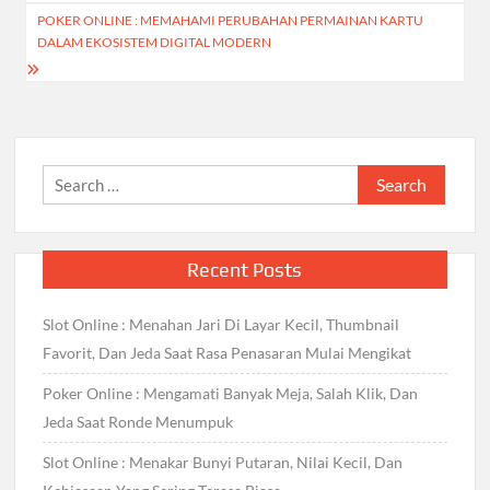
POKER ONLINE : MEMAHAMI PERUBAHAN PERMAINAN KARTU
DALAM EKOSISTEM DIGITAL MODERN
Search
for:
Recent Posts
Slot Online : Menahan Jari Di Layar Kecil, Thumbnail
Favorit, Dan Jeda Saat Rasa Penasaran Mulai Mengikat
Poker Online : Mengamati Banyak Meja, Salah Klik, Dan
Jeda Saat Ronde Menumpuk
Slot Online : Menakar Bunyi Putaran, Nilai Kecil, Dan