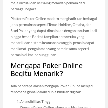
meja virtual dan bersaing melawan pemain dari
berbagai negara.
Platform Poker Online modern menghadirkan berbagai
jenis permainan seperti Texas Hold’em, Omaha, dan
Stud Poker yang dapat dimainkan dengan taruhan kecil
hingga besar. Berkat tampilan antarmuka yang
menarik dan sistem keamanan canggih, pemain dapat
menikmati pengalaman yang hampir sama seperti
bermain di kasino sungguhan.
Mengapa Poker Online
Begitu Menarik?
Ada beberapa alasan mengapa Poker Online menjadi
fenomena global dalam dunia hiburan digital:
Aksesibilitas Tinggi
Dengan Poker Online, siapa pun bisa bermain