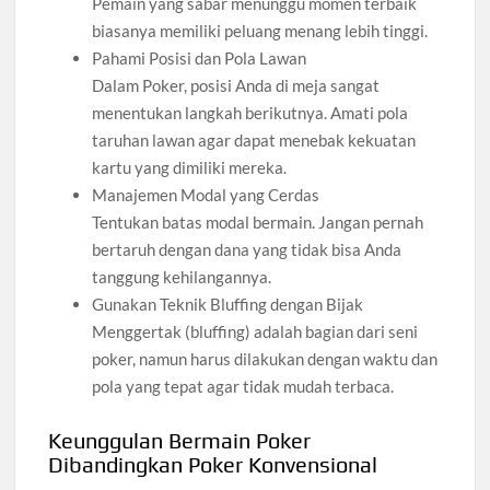
Pemain yang sabar menunggu momen terbaik
biasanya memiliki peluang menang lebih tinggi.
Pahami Posisi dan Pola Lawan
Dalam Poker, posisi Anda di meja sangat
menentukan langkah berikutnya. Amati pola
taruhan lawan agar dapat menebak kekuatan
kartu yang dimiliki mereka.
Manajemen Modal yang Cerdas
Tentukan batas modal bermain. Jangan pernah
bertaruh dengan dana yang tidak bisa Anda
tanggung kehilangannya.
Gunakan Teknik Bluffing dengan Bijak
Menggertak (bluffing) adalah bagian dari seni
poker, namun harus dilakukan dengan waktu dan
pola yang tepat agar tidak mudah terbaca.
Keunggulan Bermain Poker
Dibandingkan Poker Konvensional