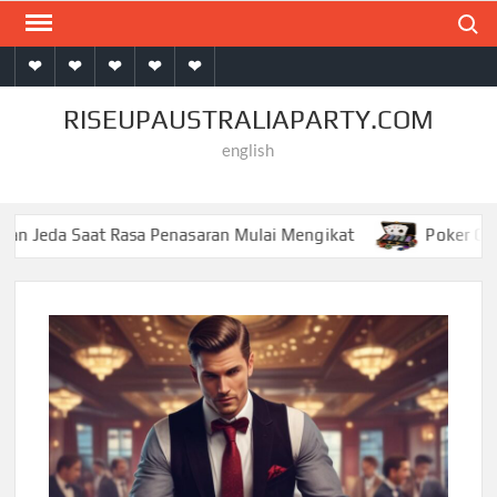
Skip
Search
to
Home
Slot
Casino
Judi
Poker
content
Online
Online
Online
Online
RISEUPAUSTRALIAPARTY.COM
english
Jeda Saat Rasa Penasaran Mulai Mengikat
Poker Online : 