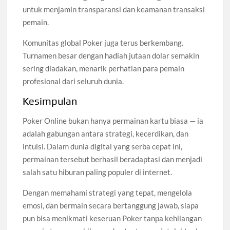
untuk menjamin transparansi dan keamanan transaksi
pemain.
Komunitas global Poker juga terus berkembang.
Turnamen besar dengan hadiah jutaan dolar semakin
sering diadakan, menarik perhatian para pemain
profesional dari seluruh dunia.
Kesimpulan
Poker Online bukan hanya permainan kartu biasa — ia
adalah gabungan antara strategi, kecerdikan, dan
intuisi. Dalam dunia digital yang serba cepat ini,
permainan tersebut berhasil beradaptasi dan menjadi
salah satu hiburan paling populer di internet.
Dengan memahami strategi yang tepat, mengelola
emosi, dan bermain secara bertanggung jawab, siapa
pun bisa menikmati keseruan Poker tanpa kehilangan