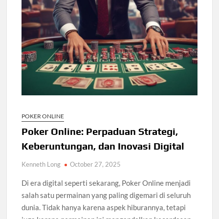
POKER ONLINE
Poker Online: Perpaduan Strategi,
Keberuntungan, dan Inovasi Digital
Kenneth Long
October 27, 2025
Di era digital seperti sekarang, Poker Online menjadi
salah satu permainan yang paling digemari di seluruh
dunia. Tidak hanya karena aspek hiburannya, tetapi