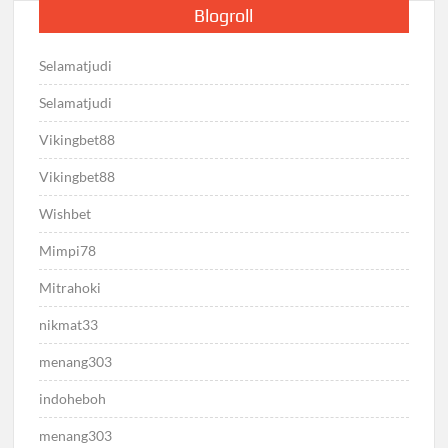
Blogroll
Selamatjudi
Selamatjudi
Vikingbet88
Vikingbet88
Wishbet
Mimpi78
Mitrahoki
nikmat33
menang303
indoheboh
menang303