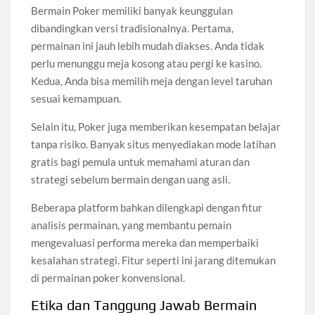
Bermain Poker memiliki banyak keunggulan
dibandingkan versi tradisionalnya. Pertama,
permainan ini jauh lebih mudah diakses. Anda tidak
perlu menunggu meja kosong atau pergi ke kasino.
Kedua, Anda bisa memilih meja dengan level taruhan
sesuai kemampuan.
Selain itu, Poker juga memberikan kesempatan belajar
tanpa risiko. Banyak situs menyediakan mode latihan
gratis bagi pemula untuk memahami aturan dan
strategi sebelum bermain dengan uang asli.
Beberapa platform bahkan dilengkapi dengan fitur
analisis permainan, yang membantu pemain
mengevaluasi performa mereka dan memperbaiki
kesalahan strategi. Fitur seperti ini jarang ditemukan
di permainan poker konvensional.
Etika dan Tanggung Jawab Bermain