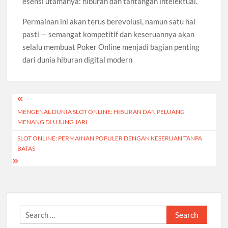
esensi utamanya: hiburan dan tantangan intelektual.
Permainan ini akan terus berevolusi, namun satu hal
pasti — semangat kompetitif dan keseruannya akan
selalu membuat Poker Online menjadi bagian penting
dari dunia hiburan digital modern
Post
MENGENAL DUNIA SLOT ONLINE: HIBURAN DAN PELUANG
navigation
MENANG DI UJUNG JARI
SLOT ONLINE: PERMAINAN POPULER DENGAN KESERUAN TANPA
BATAS
Search
for: