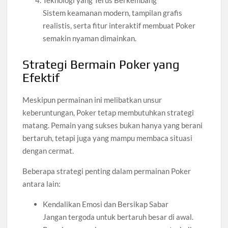
Sistem keamanan modern, tampilan grafis
realistis, serta fitur interaktif membuat Poker
semakin nyaman dimainkan.
Strategi Bermain Poker yang
Efektif
Meskipun permainan ini melibatkan unsur
keberuntungan, Poker tetap membutuhkan strategi
matang. Pemain yang sukses bukan hanya yang berani
bertaruh, tetapi juga yang mampu membaca situasi
dengan cermat.
Beberapa strategi penting dalam permainan Poker
antara lain:
Kendalikan Emosi dan Bersikap Sabar
Jangan tergoda untuk bertaruh besar di awal.