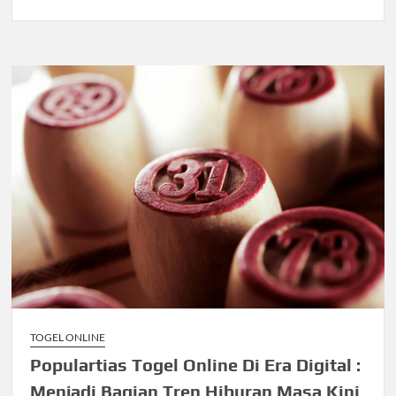
TOGEL ONLINE
Populartias Togel Online Di Era Digital :
Menjadi Bagian Tren Hiburan Masa Kini