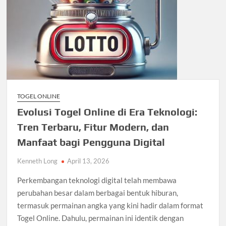
TOGEL ONLINE
Evolusi Togel Online di Era Teknologi:
Tren Terbaru, Fitur Modern, dan
Manfaat bagi Pengguna Digital
Kenneth Long
April 13, 2026
Perkembangan teknologi digital telah membawa
perubahan besar dalam berbagai bentuk hiburan,
termasuk permainan angka yang kini hadir dalam format
Togel Online. Dahulu, permainan ini identik dengan