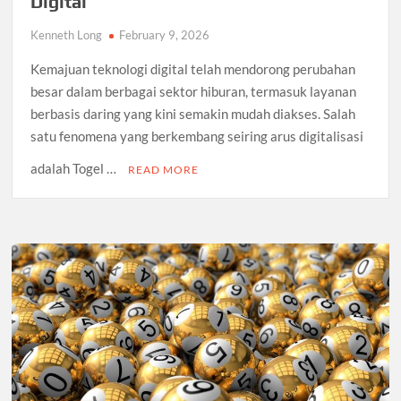
Digital
Kenneth Long
February 9, 2026
Kemajuan teknologi digital telah mendorong perubahan
besar dalam berbagai sektor hiburan, termasuk layanan
berbasis daring yang kini semakin mudah diakses. Salah
satu fenomena yang berkembang seiring arus digitalisasi
adalah Togel …
READ MORE