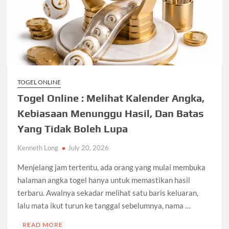
TOGEL ONLINE
Togel Online : Melihat Kalender Angka,
Kebiasaan Menunggu Hasil, Dan Batas
Yang Tidak Boleh Lupa
Kenneth Long
July 20, 2026
Menjelang jam tertentu, ada orang yang mulai membuka
halaman angka togel hanya untuk memastikan hasil
terbaru. Awalnya sekadar melihat satu baris keluaran,
lalu mata ikut turun ke tanggal sebelumnya, nama …
READ MORE