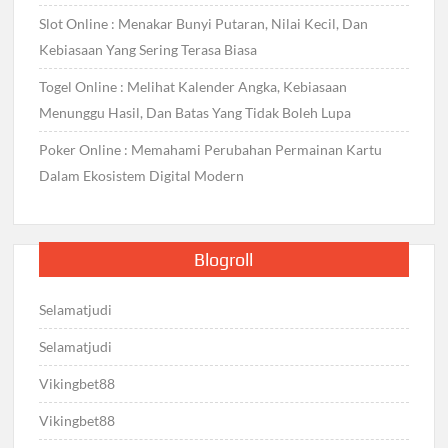
Slot Online : Menakar Bunyi Putaran, Nilai Kecil, Dan
Kebiasaan Yang Sering Terasa Biasa
Togel Online : Melihat Kalender Angka, Kebiasaan
Menunggu Hasil, Dan Batas Yang Tidak Boleh Lupa
Poker Online : Memahami Perubahan Permainan Kartu
Dalam Ekosistem Digital Modern
Blogroll
Selamatjudi
Selamatjudi
Vikingbet88
Vikingbet88