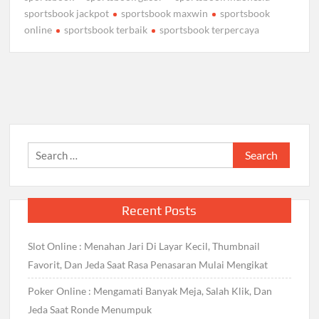
sportsbook jackpot
sportsbook maxwin
sportsbook
online
sportsbook terbaik
sportsbook terpercaya
Search
for:
Recent Posts
Slot Online : Menahan Jari Di Layar Kecil, Thumbnail
Favorit, Dan Jeda Saat Rasa Penasaran Mulai Mengikat
Poker Online : Mengamati Banyak Meja, Salah Klik, Dan
Jeda Saat Ronde Menumpuk