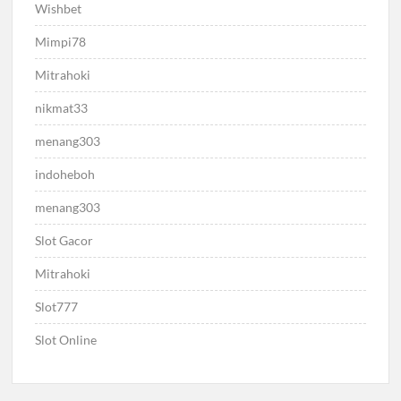
Wishbet
Mimpi78
Mitrahoki
nikmat33
menang303
indoheboh
menang303
Slot Gacor
Mitrahoki
Slot777
Slot Online